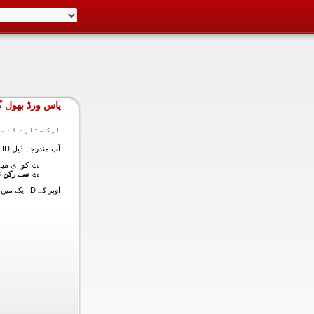
پاس ورڈ بھول گ
ایک ستارے کے سا
آپ مندرجہ ذیل ID ایک میں داخل ہونے کی طرف سے اس سیکشن میں آپ کے اکاؤنٹ کا پاس ورڈ حاصل کر سکتے ہیں:
کو ای میل (
سے رکن ن
اوپر کے ID ایک میں داخل ہونے کے لنک سیٹ کا پاس ورڈ آپ کے ساتھ ساتھ ای میل ALT ای میل بھیج دیں گے.