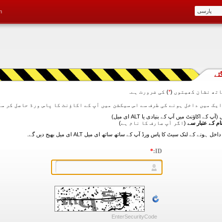
m
ئے
تھ نشان کھیتوں (
*
) کی ضرورت ہے.
آپ کے اکاؤنٹ میں آپ کے بنیادی یا ALT ای میل)
ام کے عتبار سے
(اگر آپ صارف کا نام ہے)
*
ID:
EnterSecurityCode