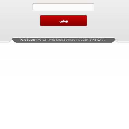
Pars Support
v2.1.8 | Help Desk Software | © 2026
PARS DATA