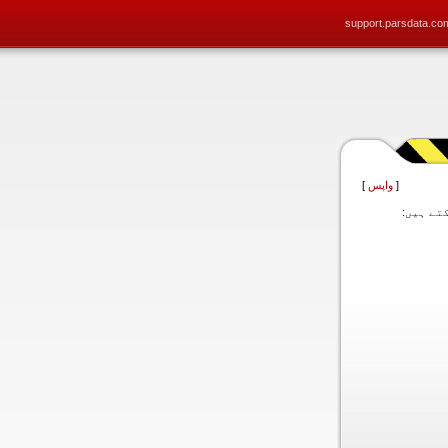
support.parsdata.co
[
واپس
]