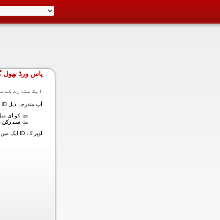
پاس ورڈ بھول گ
ایک ستارے کے سا
آپ مندرجہ ذیل ID ایک میں داخل ہونے کی طرف سے اس سیکشن میں آپ کے اکاؤنٹ کا پاس ورڈ حاصل کر سکتے ہیں:
کو ای میل (
سے رکن ن
اوپر کے ID ایک میں داخل ہونے کے لنک سیٹ کا پاس ورڈ آپ کے ساتھ ساتھ ای میل ALT ای میل بھیج دیں گے.