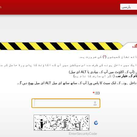
m
ئے
تھ نشان کھیتوں (
*
) کی ضرورت ہے.
آپ کے اکاؤنٹ میں آپ کے بنیادی یا ALT ای میل)
ام کے عتبار سے
(اگر آپ صارف کا نام ہے)
*
ID:
EnterSecurityCode