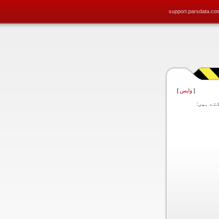
support.parsdata.co
[
واپس
]