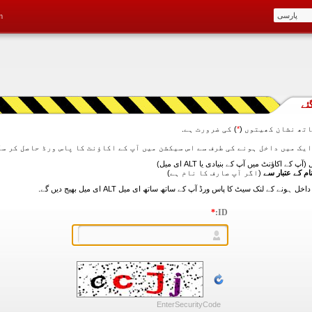
m
ئے
تھ نشان کھیتوں (
*
) کی ضرورت ہے.
آپ کے اکاؤنٹ میں آپ کے بنیادی یا ALT ای میل)
ام کے عتبار سے
(اگر آپ صارف کا نام ہے)
*
ID:
EnterSecurityCode