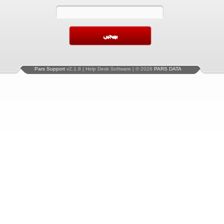
Pars Support
v2.1.8 | Help Desk Software | © 2026
PARS DATA