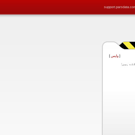
support.parsdata.co
[
واپس
]