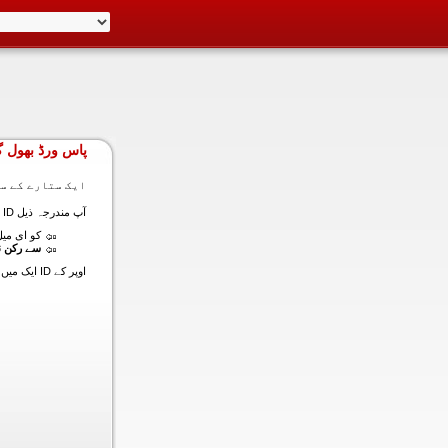
پاس ورڈ بھول گ
ایک ستارے کے سا
آپ مندرجہ ذیل ID ایک میں داخل ہونے کی طرف سے اس سیکشن میں آپ کے اکاؤنٹ کا پاس ورڈ حاصل کر سکتے ہیں:
کو ای میل (
سے رکن ن
اوپر کے ID ایک میں داخل ہونے کے لنک سیٹ کا پاس ورڈ آپ کے ساتھ ساتھ ای میل ALT ای میل بھیج دیں گے.