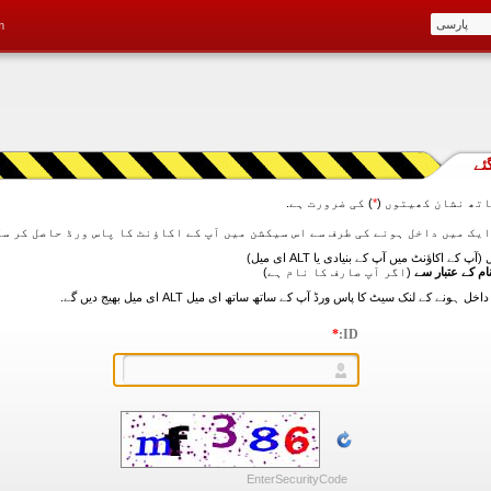
m
ئے
تھ نشان کھیتوں (
*
) کی ضرورت ہے.
آپ کے اکاؤنٹ میں آپ کے بنیادی یا ALT ای میل)
ام کے عتبار سے
(اگر آپ صارف کا نام ہے)
*
ID:
EnterSecurityCode