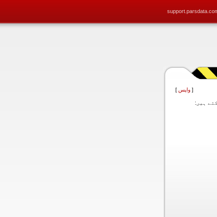
support.parsdata.co
[
واپس
]