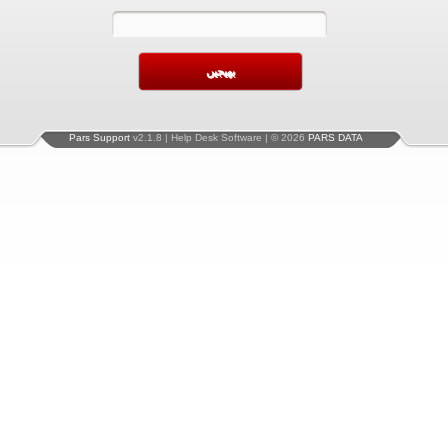
Pars Support
v2.1.8 | Help Desk Software | © 2026
PARS DATA