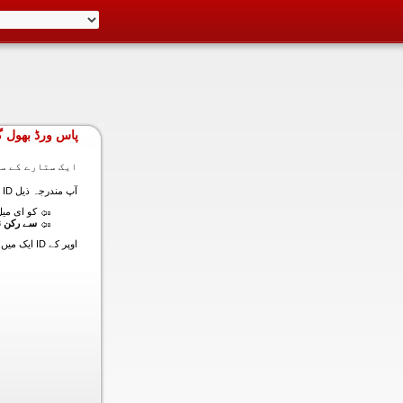
پاس ورڈ بھول گ
ایک ستارے کے سا
آپ مندرجہ ذیل ID ایک میں داخل ہونے کی طرف سے اس سیکشن میں آپ کے اکاؤنٹ کا پاس ورڈ حاصل کر سکتے ہیں:
کو ای میل (
سے رکن ن
اوپر کے ID ایک میں داخل ہونے کے لنک سیٹ کا پاس ورڈ آپ کے ساتھ ساتھ ای میل ALT ای میل بھیج دیں گے.