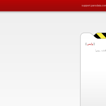
support.parsdata.co
[
واپس
]