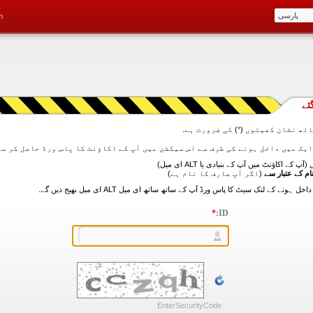
m
ئے
تھ نشان کھیتوں (
*
) کی ضرورت ہے.
آپ کے اکاؤنٹ میں آپ کے بنیادی یا ALT ای میل)
ام کے عتبار سے
(اگر آپ صارف کا نام ہے)
*
ID:
EnterSecurityCode