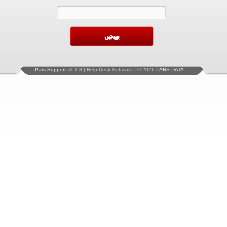
Pars Support
v2.1.8 | Help Desk Software | © 2026
PARS DATA