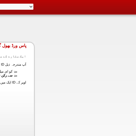
پاس ورڈ بھول گ
ایک ستارے کے سا
آپ مندرجہ ذیل ID ایک میں داخل ہونے کی طرف سے اس سیکشن میں آپ کے اکاؤنٹ کا پاس ورڈ حاصل کر سکتے ہیں:
کو ای میل (
سے رکن ن
اوپر کے ID ایک میں داخل ہونے کے لنک سیٹ کا پاس ورڈ آپ کے ساتھ ساتھ ای میل ALT ای میل بھیج دیں گے.