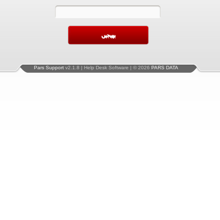
Pars Support
v2.1.8 | Help Desk Software | © 2026
PARS DATA