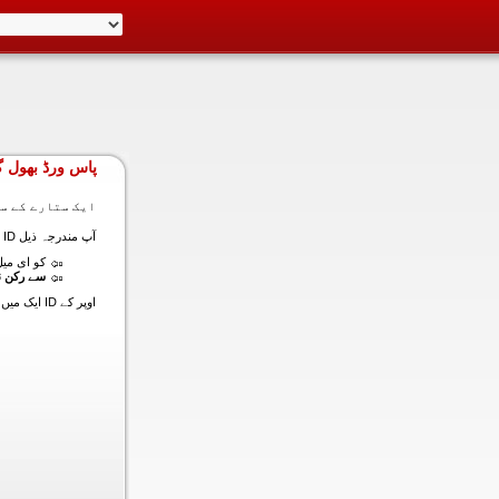
پاس ورڈ بھول گ
ایک ستارے کے سا
آپ مندرجہ ذیل ID ایک میں داخل ہونے کی طرف سے اس سیکشن میں آپ کے اکاؤنٹ کا پاس ورڈ حاصل کر سکتے ہیں:
کو ای میل (
سے رکن ن
اوپر کے ID ایک میں داخل ہونے کے لنک سیٹ کا پاس ورڈ آپ کے ساتھ ساتھ ای میل ALT ای میل بھیج دیں گے.