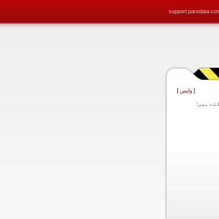
support.parsdata.co
[
واپس
]