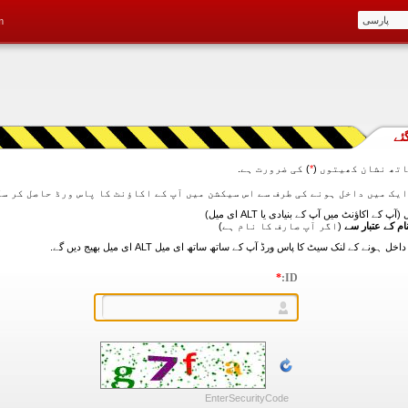
m
ئے
تھ نشان کھیتوں (
*
) کی ضرورت ہے.
آپ کے اکاؤنٹ میں آپ کے بنیادی یا ALT ای میل)
ام کے عتبار سے
(اگر آپ صارف کا نام ہے)
*
ID:
EnterSecurityCode