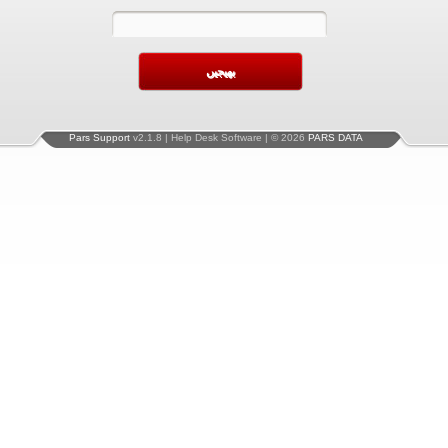
Pars Support
v2.1.8 | Help Desk Software | © 2026
PARS DATA