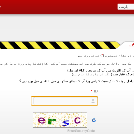
m
ئے
تھ نشان کھیتوں (
*
) کی ضرورت ہے.
آپ کے اکاؤنٹ میں آپ کے بنیادی یا ALT ای میل)
ام کے عتبار سے
(اگر آپ صارف کا نام ہے)
*
ID:
EnterSecurityCode