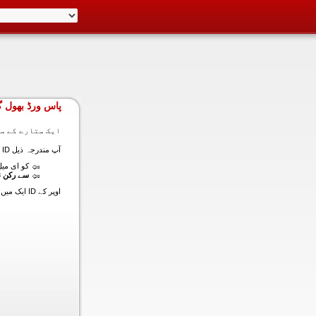
پاس ورڈ بھول گ
ایک ستارے کے سا
آپ مندرجہ ذیل ID ایک میں داخل ہونے کی طرف سے اس سیکشن میں آپ کے اکاؤنٹ کا پاس ورڈ حاصل کر سکتے ہیں:
کو ای میل (
سے رکن ن
اوپر کے ID ایک میں داخل ہونے کے لنک سیٹ کا پاس ورڈ آپ کے ساتھ ساتھ ای میل ALT ای میل بھیج دیں گے.