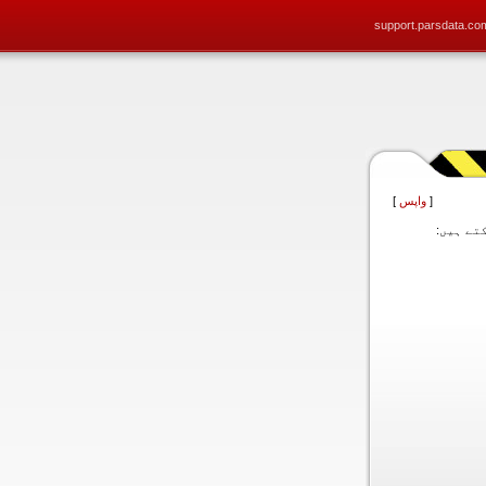
support.parsdata.co
[
واپس
]