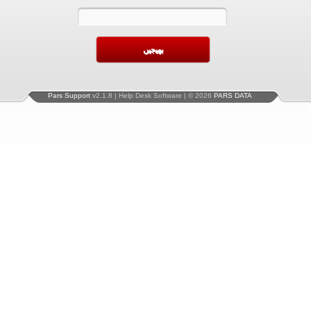
Pars Support
v2.1.8 | Help Desk Software | © 2026
PARS DATA