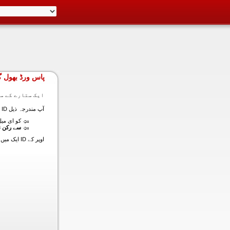
پاس ورڈ بھول گ
ایک ستارے کے سا
آپ مندرجہ ذیل ID ایک میں داخل ہونے کی طرف سے اس سیکشن میں آپ کے اکاؤنٹ کا پاس ورڈ حاصل کر سکتے ہیں:
کو ای میل (
سے رکن ن
اوپر کے ID ایک میں داخل ہونے کے لنک سیٹ کا پاس ورڈ آپ کے ساتھ ساتھ ای میل ALT ای میل بھیج دیں گے.