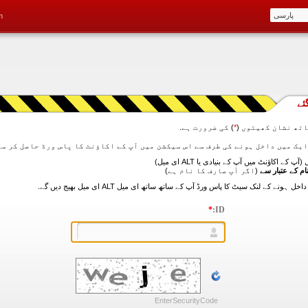
m
ئے
تھ نشان کھیتوں (
*
) کی ضرورت ہے.
آپ کے اکاؤنٹ میں آپ کے بنیادی یا ALT ای میل)
ام کے عتبار سے
(اگر آپ صارف کا نام ہے)
*
ID:
EnterSecurityCode