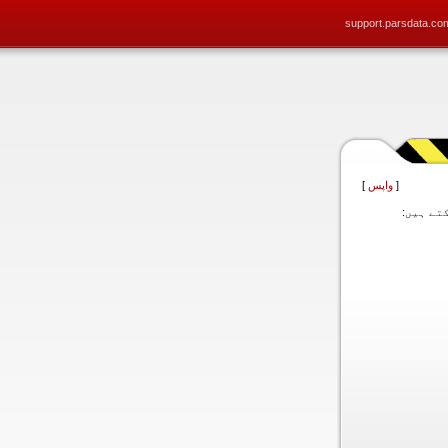
support.parsdata.co
[
واپس
]