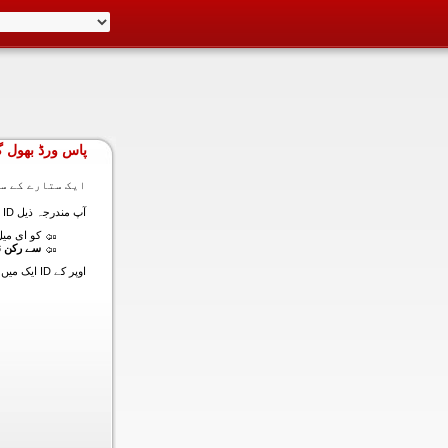
پاس ورڈ بھول گ
ایک ستارے کے سا
آپ مندرجہ ذیل ID ایک میں داخل ہونے کی طرف سے اس سیکشن میں آپ کے اکاؤنٹ کا پاس ورڈ حاصل کر سکتے ہیں:
کو ای میل (
سے رکن ن
اوپر کے ID ایک میں داخل ہونے کے لنک سیٹ کا پاس ورڈ آپ کے ساتھ ساتھ ای میل ALT ای میل بھیج دیں گے.