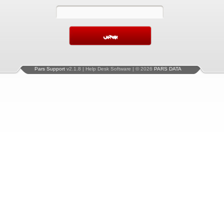
Pars Support
v2.1.8 | Help Desk Software | © 2026
PARS DATA