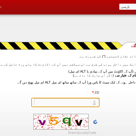
m
ئے
تھ نشان کھیتوں (
*
) کی ضرورت ہے.
آپ کے اکاؤنٹ میں آپ کے بنیادی یا ALT ای میل)
ام کے عتبار سے
(اگر آپ صارف کا نام ہے)
*
ID:
EnterSecurityCode