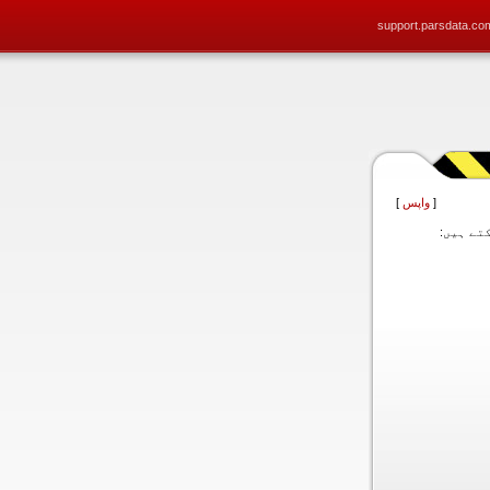
support.parsdata.co
[
واپس
]