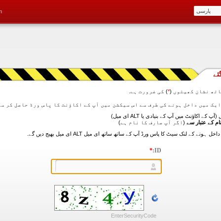
m
ئے
تھ نشان کھیتوں (
*
) کی ضرورت ہے.
آپ کے اکاؤنٹ میں آپ کے بنیادی یا ALT ای میل)
ام کے عتبار سے
(اگر آپ صارف کا نام ہے)
*
ID:
EnterSecurityCode