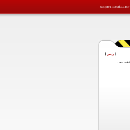
support.parsdata.co
[
واپس
]