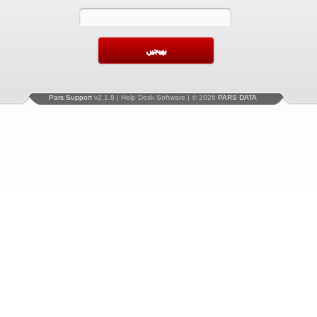
Pars Support
v2.1.8 | Help Desk Software | © 2026
PARS DATA