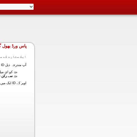
پاس ورڈ بھول گ
ایک ستارے کے سا
آپ مندرجہ ذیل ID ایک میں داخل ہونے کی طرف سے اس سیکشن میں آپ کے اکاؤنٹ کا پاس ورڈ حاصل کر سکتے ہیں:
کو ای میل (
سے رکن ن
اوپر کے ID ایک میں داخل ہونے کے لنک سیٹ کا پاس ورڈ آپ کے ساتھ ساتھ ای میل ALT ای میل بھیج دیں گے.