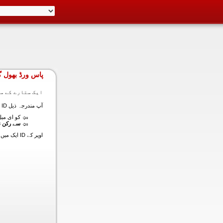
پاس ورڈ بھول گ
ایک ستارے کے سا
آپ مندرجہ ذیل ID ایک میں داخل ہونے کی طرف سے اس سیکشن میں آپ کے اکاؤنٹ کا پاس ورڈ حاصل کر سکتے ہیں:
کو ای میل (
سے رکن ن
اوپر کے ID ایک میں داخل ہونے کے لنک سیٹ کا پاس ورڈ آپ کے ساتھ ساتھ ای میل ALT ای میل بھیج دیں گے.