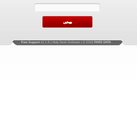
Pars Support
v2.1.8 | Help Desk Software | © 2026
PARS DATA