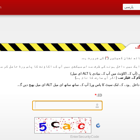
m
ئے
تھ نشان کھیتوں (
*
) کی ضرورت ہے.
آپ کے اکاؤنٹ میں آپ کے بنیادی یا ALT ای میل)
ام کے عتبار سے
(اگر آپ صارف کا نام ہے)
*
ID:
EnterSecurityCode