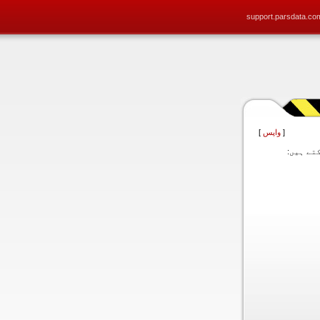
support.parsdata.co
[
واپس
]