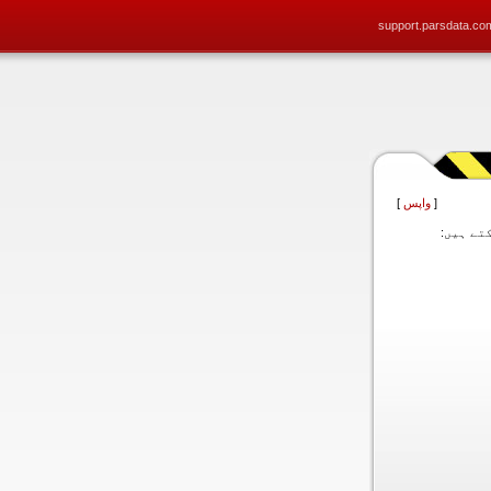
support.parsdata.co
[
واپس
]