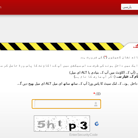
m
ئے
تھ نشان کھیتوں (
*
) کی ضرورت ہے.
آپ کے اکاؤنٹ میں آپ کے بنیادی یا ALT ای میل)
ام کے عتبار سے
(اگر آپ صارف کا نام ہے)
*
ID:
EnterSecurityCode