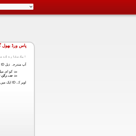
پاس ورڈ بھول گ
ایک ستارے کے سا
آپ مندرجہ ذیل ID ایک میں داخل ہونے کی طرف سے اس سیکشن میں آپ کے اکاؤنٹ کا پاس ورڈ حاصل کر سکتے ہیں:
کو ای میل (
سے رکن ن
اوپر کے ID ایک میں داخل ہونے کے لنک سیٹ کا پاس ورڈ آپ کے ساتھ ساتھ ای میل ALT ای میل بھیج دیں گے.