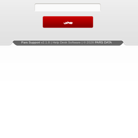
Pars Support
v2.1.8 | Help Desk Software | © 2026
PARS DATA