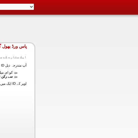
پاس ورڈ بھول گ
ایک ستارے کے سا
آپ مندرجہ ذیل ID ایک میں داخل ہونے کی طرف سے اس سیکشن میں آپ کے اکاؤنٹ کا پاس ورڈ حاصل کر سکتے ہیں:
کو ای میل (
سے رکن ن
اوپر کے ID ایک میں داخل ہونے کے لنک سیٹ کا پاس ورڈ آپ کے ساتھ ساتھ ای میل ALT ای میل بھیج دیں گے.