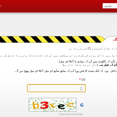
m
ئے
تھ نشان کھیتوں (
*
) کی ضرورت ہے.
آپ کے اکاؤنٹ میں آپ کے بنیادی یا ALT ای میل)
ام کے عتبار سے
(اگر آپ صارف کا نام ہے)
*
ID:
EnterSecurityCode