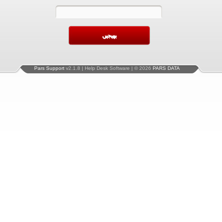
Pars Support
v2.1.8 | Help Desk Software | © 2026
PARS DATA