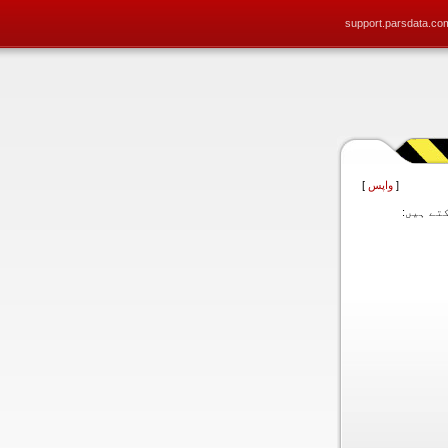
support.parsdata.co
[
واپس
]