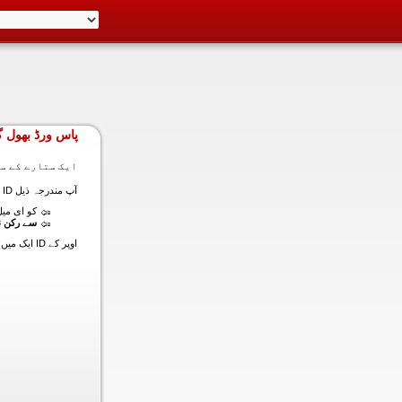
پاس ورڈ بھول گ
ایک ستارے کے سا
آپ مندرجہ ذیل ID ایک میں داخل ہونے کی طرف سے اس سیکشن میں آپ کے اکاؤنٹ کا پاس ورڈ حاصل کر سکتے ہیں:
کو ای میل (
سے رکن ن
اوپر کے ID ایک میں داخل ہونے کے لنک سیٹ کا پاس ورڈ آپ کے ساتھ ساتھ ای میل ALT ای میل بھیج دیں گے.