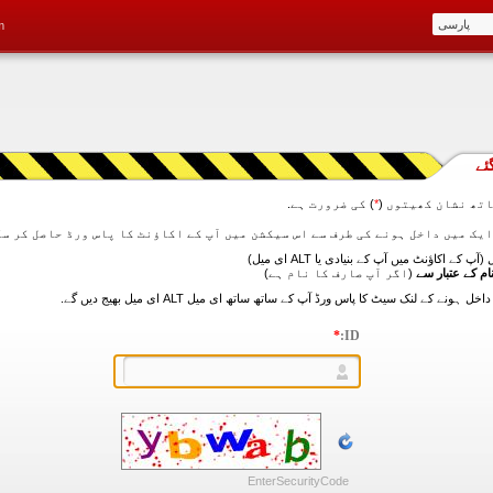
m
ئے
تھ نشان کھیتوں (
*
) کی ضرورت ہے.
آپ کے اکاؤنٹ میں آپ کے بنیادی یا ALT ای میل)
ام کے عتبار سے
(اگر آپ صارف کا نام ہے)
*
ID:
EnterSecurityCode