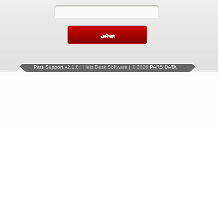
Pars Support
v2.1.8 | Help Desk Software | © 2026
PARS DATA