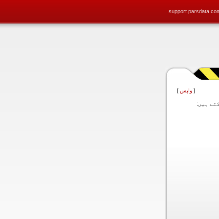
support.parsdata.co
[
واپس
]