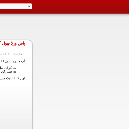
پاس ورڈ بھول گ
ایک ستارے کے سا
آپ مندرجہ ذیل ID ایک میں داخل ہونے کی طرف سے اس سیکشن میں آپ کے اکاؤنٹ کا پاس ورڈ حاصل کر سکتے ہیں:
کو ای میل (
سے رکن ن
اوپر کے ID ایک میں داخل ہونے کے لنک سیٹ کا پاس ورڈ آپ کے ساتھ ساتھ ای میل ALT ای میل بھیج دیں گے.