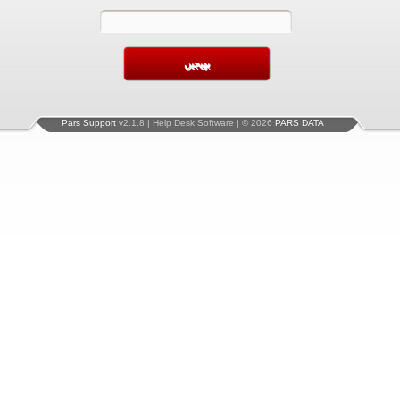
Pars Support
v2.1.8 | Help Desk Software | © 2026
PARS DATA