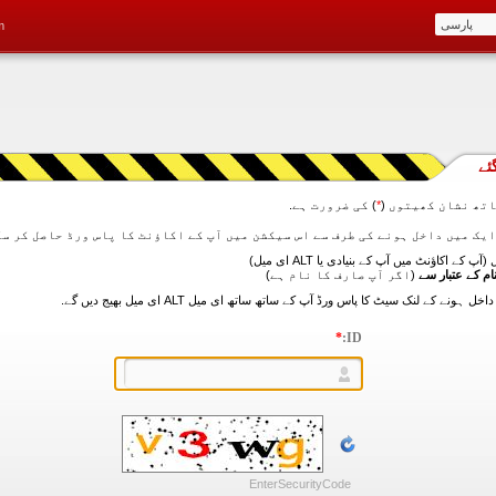
m
ئے
تھ نشان کھیتوں (
*
) کی ضرورت ہے.
آپ کے اکاؤنٹ میں آپ کے بنیادی یا ALT ای میل)
ام کے عتبار سے
(اگر آپ صارف کا نام ہے)
*
ID:
EnterSecurityCode