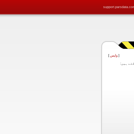
support.parsdata.co
[
واپس
]