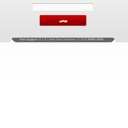
Pars Support
v2.1.8 | Help Desk Software | © 2026
PARS DATA