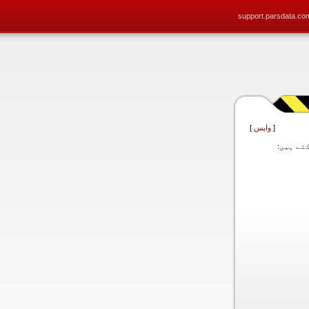
support.parsdata.co
[
واپس
]