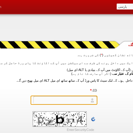
m
ئے
تھ نشان کھیتوں (
*
) کی ضرورت ہے.
آپ کے اکاؤنٹ میں آپ کے بنیادی یا ALT ای میل)
ام کے عتبار سے
(اگر آپ صارف کا نام ہے)
*
ID:
EnterSecurityCode