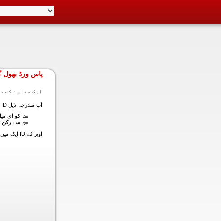
پاس ورڈ بھول گ
ایک ستارے کے سا
آپ مندرجہ ذیل ID ایک میں داخل ہونے کی طرف سے اس سیکشن میں آپ کے اکاؤنٹ کا پاس ورڈ حاصل کر سکتے ہیں:
کو ای میل (
سے رکن ن
اوپر کے ID ایک میں داخل ہونے کے لنک سیٹ کا پاس ورڈ آپ کے ساتھ ساتھ ای میل ALT ای میل بھیج دیں گے.