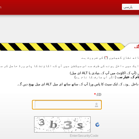
m
ئے
تھ نشان کھیتوں (
*
) کی ضرورت ہے.
آپ کے اکاؤنٹ میں آپ کے بنیادی یا ALT ای میل)
ام کے عتبار سے
(اگر آپ صارف کا نام ہے)
*
ID:
EnterSecurityCode