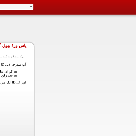
پاس ورڈ بھول گ
ایک ستارے کے سا
آپ مندرجہ ذیل ID ایک میں داخل ہونے کی طرف سے اس سیکشن میں آپ کے اکاؤنٹ کا پاس ورڈ حاصل کر سکتے ہیں:
کو ای میل (
سے رکن ن
اوپر کے ID ایک میں داخل ہونے کے لنک سیٹ کا پاس ورڈ آپ کے ساتھ ساتھ ای میل ALT ای میل بھیج دیں گے.