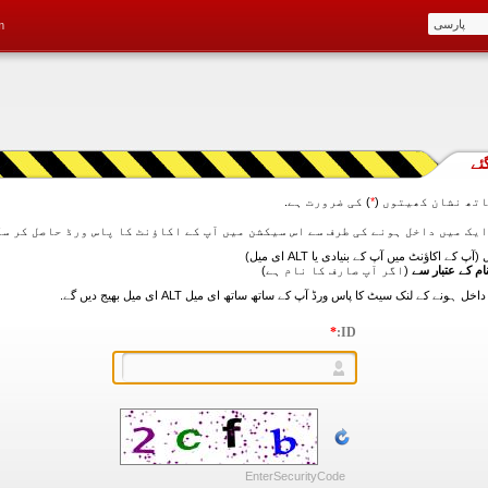
m
ئے
تھ نشان کھیتوں (
*
) کی ضرورت ہے.
آپ کے اکاؤنٹ میں آپ کے بنیادی یا ALT ای میل)
ام کے عتبار سے
(اگر آپ صارف کا نام ہے)
*
ID:
EnterSecurityCode