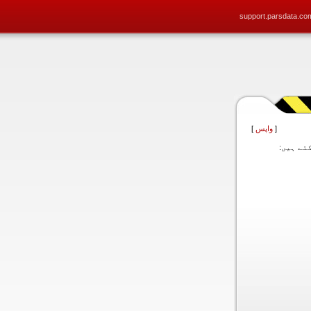
support.parsdata.co
[
واپس
]