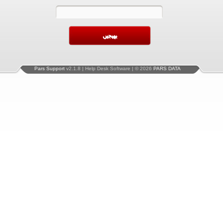
Pars Support
v2.1.8 | Help Desk Software | © 2026
PARS DATA