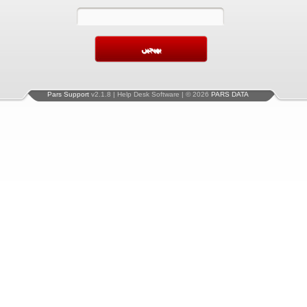
Pars Support
v2.1.8 | Help Desk Software | © 2026
PARS DATA