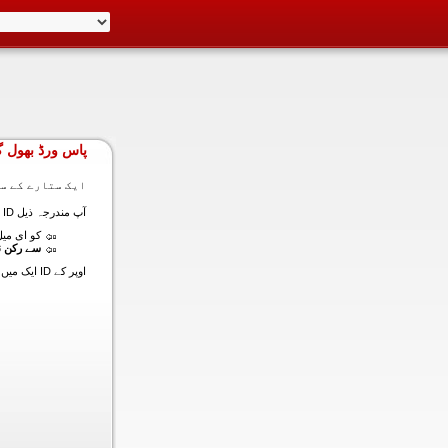
پاس ورڈ بھول گ
ایک ستارے کے سا
آپ مندرجہ ذیل ID ایک میں داخل ہونے کی طرف سے اس سیکشن میں آپ کے اکاؤنٹ کا پاس ورڈ حاصل کر سکتے ہیں:
کو ای میل (
سے رکن ن
اوپر کے ID ایک میں داخل ہونے کے لنک سیٹ کا پاس ورڈ آپ کے ساتھ ساتھ ای میل ALT ای میل بھیج دیں گے.