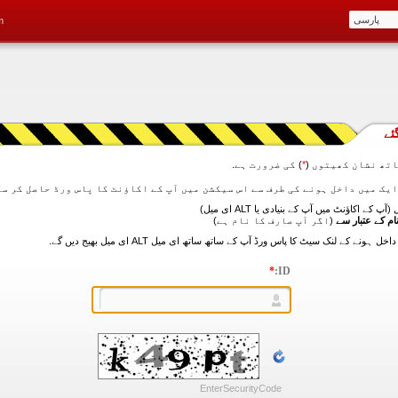
m
ئے
تھ نشان کھیتوں (
*
) کی ضرورت ہے.
آپ کے اکاؤنٹ میں آپ کے بنیادی یا ALT ای میل)
ام کے عتبار سے
(اگر آپ صارف کا نام ہے)
*
ID:
EnterSecurityCode