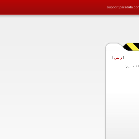
support.parsdata.co
[
واپس
]