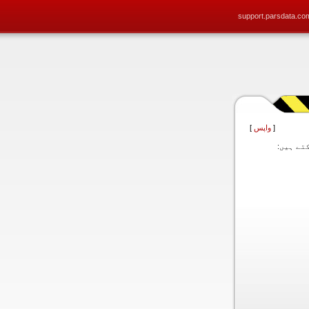
support.parsdata.co
[
واپس
]