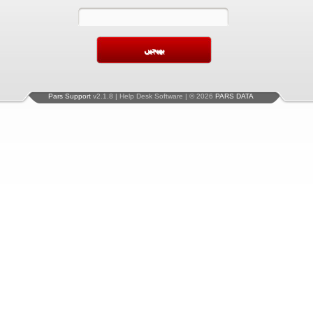
Pars Support
v2.1.8 | Help Desk Software | © 2026
PARS DATA