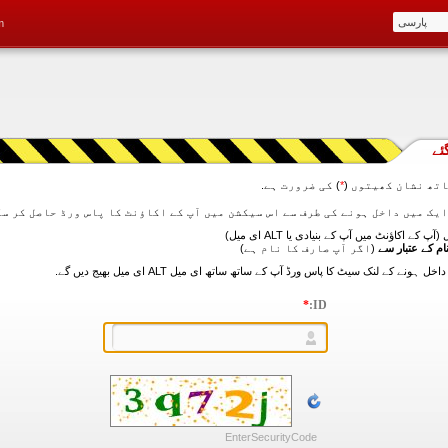
m
ئے
تھ نشان کھیتوں (
*
) کی ضرورت ہے.
آپ کے اکاؤنٹ میں آپ کے بنیادی یا ALT ای میل)
ام کے عتبار سے
(اگر آپ صارف کا نام ہے)
*
ID:
EnterSecurityCode