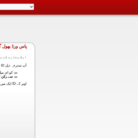
پاس ورڈ بھول گ
ایک ستارے کے سا
آپ مندرجہ ذیل ID ایک میں داخل ہونے کی طرف سے اس سیکشن میں آپ کے اکاؤنٹ کا پاس ورڈ حاصل کر سکتے ہیں:
کو ای میل (
سے رکن ن
اوپر کے ID ایک میں داخل ہونے کے لنک سیٹ کا پاس ورڈ آپ کے ساتھ ساتھ ای میل ALT ای میل بھیج دیں گے.