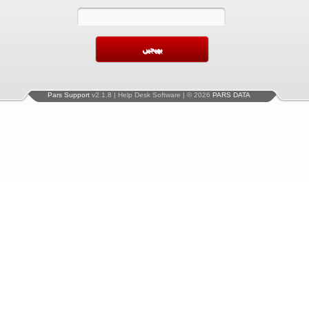
Pars Support
v2.1.8 | Help Desk Software | © 2026
PARS DATA