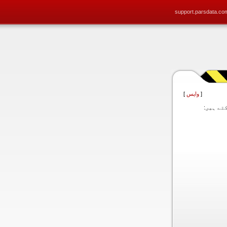
support.parsdata.co
[
واپس
]