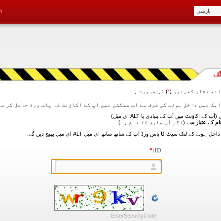
m
ئے
تھ نشان کھیتوں (
*
) کی ضرورت ہے.
آپ کے اکاؤنٹ میں آپ کے بنیادی یا ALT ای میل)
ام کے عتبار سے
(اگر آپ صارف کا نام ہے)
*
ID:
EnterSecurityCode