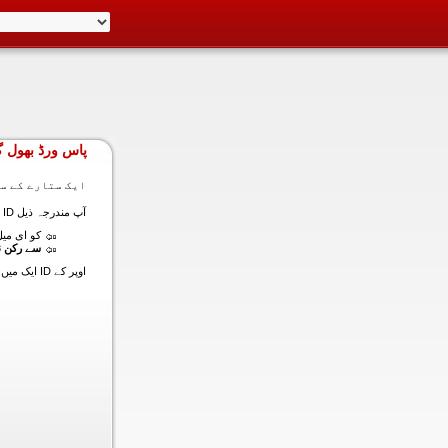
پاس ورڈ بھول گ
ایک ستارے کے سا
آپ مندرجہ ذیل ID ایک میں داخل ہونے کی طرف سے اس سیکشن میں آپ کے اکاؤنٹ کا پاس ورڈ حاصل کر سکتے ہیں:
کو ای میل (
سے رکن ن
اوپر کے ID ایک میں داخل ہونے کے لنک سیٹ کا پاس ورڈ آپ کے ساتھ ساتھ ای میل ALT ای میل بھیج دیں گے.