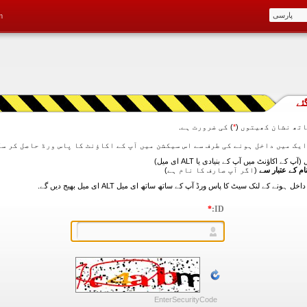
m
ئے
تھ نشان کھیتوں (
*
) کی ضرورت ہے.
آپ کے اکاؤنٹ میں آپ کے بنیادی یا ALT ای میل)
ام کے عتبار سے
(اگر آپ صارف کا نام ہے)
*
ID:
EnterSecurityCode