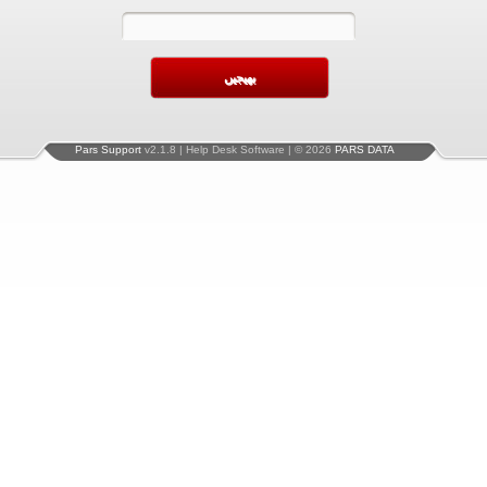
Pars Support
v2.1.8 | Help Desk Software | © 2026
PARS DATA