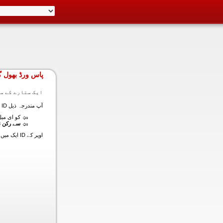
پاس ورڈ بھول گ
ایک ستارے کے سا
آپ مندرجہ ذیل ID ایک میں داخل ہونے کی طرف سے اس سیکشن میں آپ کے اکاؤنٹ کا پاس ورڈ حاصل کر سکتے ہیں:
کو ای میل (
سے رکن ن
اوپر کے ID ایک میں داخل ہونے کے لنک سیٹ کا پاس ورڈ آپ کے ساتھ ساتھ ای میل ALT ای میل بھیج دیں گے.