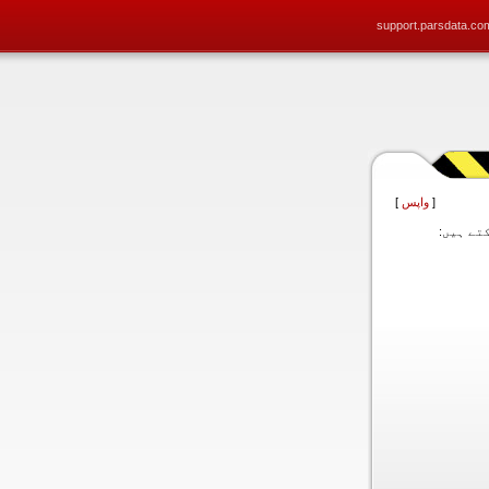
support.parsdata.co
[
واپس
]