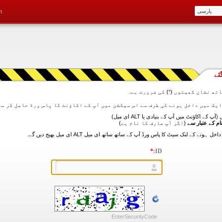
m
ئے
تھ نشان کھیتوں (
*
) کی ضرورت ہے.
آپ کے اکاؤنٹ میں آپ کے بنیادی یا ALT ای میل)
ام کے عتبار سے
(اگر آپ صارف کا نام ہے)
*
ID:
EnterSecurityCode