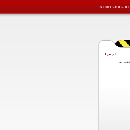
support.parsdata.co
[
واپس
]