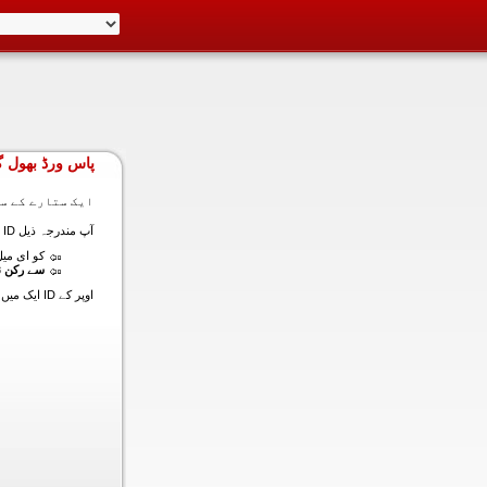
پاس ورڈ بھول گ
ایک ستارے کے سا
آپ مندرجہ ذیل ID ایک میں داخل ہونے کی طرف سے اس سیکشن میں آپ کے اکاؤنٹ کا پاس ورڈ حاصل کر سکتے ہیں:
کو ای میل (
سے رکن ن
اوپر کے ID ایک میں داخل ہونے کے لنک سیٹ کا پاس ورڈ آپ کے ساتھ ساتھ ای میل ALT ای میل بھیج دیں گے.