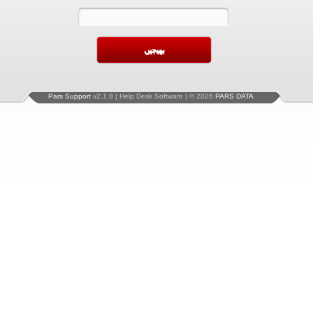
Pars Support
v2.1.8 | Help Desk Software | © 2026
PARS DATA