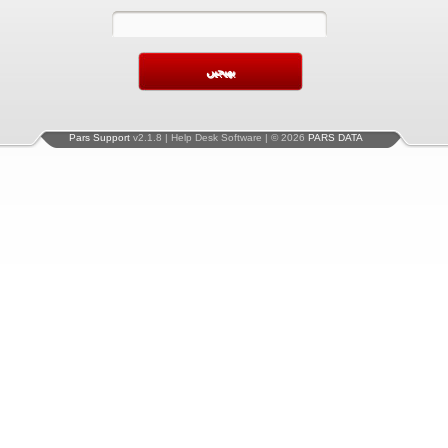
Pars Support
v2.1.8 | Help Desk Software | © 2026
PARS DATA