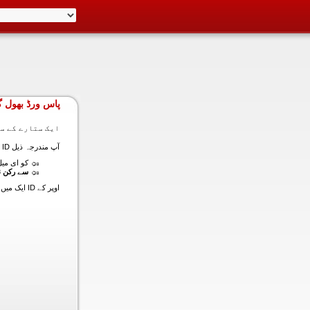
پاس ورڈ بھول گ
ایک ستارے کے سا
آپ مندرجہ ذیل ID ایک میں داخل ہونے کی طرف سے اس سیکشن میں آپ کے اکاؤنٹ کا پاس ورڈ حاصل کر سکتے ہیں:
کو ای میل (
سے رکن ن
اوپر کے ID ایک میں داخل ہونے کے لنک سیٹ کا پاس ورڈ آپ کے ساتھ ساتھ ای میل ALT ای میل بھیج دیں گے.