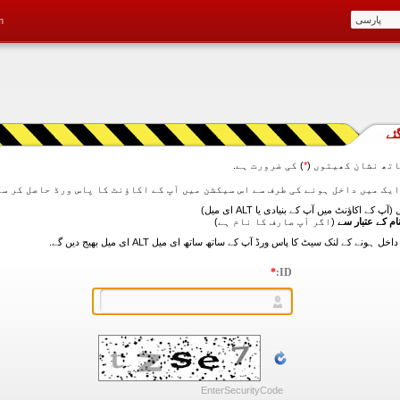
m
ئے
تھ نشان کھیتوں (
*
) کی ضرورت ہے.
آپ کے اکاؤنٹ میں آپ کے بنیادی یا ALT ای میل)
ام کے عتبار سے
(اگر آپ صارف کا نام ہے)
*
ID:
EnterSecurityCode