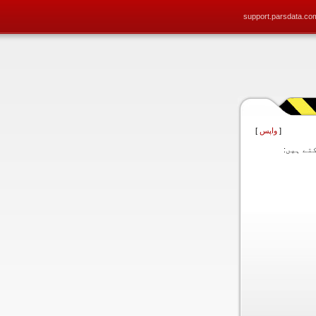
support.parsdata.co
[
واپس
]