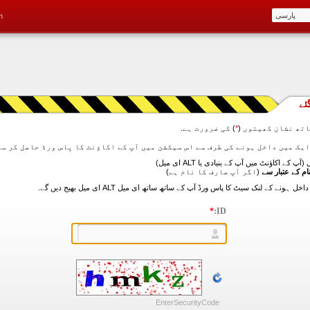
m
ئے
تھ نشان کھیتوں (
*
) کی ضرورت ہے.
آپ کے اکاؤنٹ میں آپ کے بنیادی یا ALT ای میل)
ام کے عتبار سے
(اگر آپ صارف کا نام ہے)
*
ID:
EnterSecurityCode