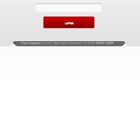
Pars Support
v2.1.8 | Help Desk Software | © 2026
PARS DATA