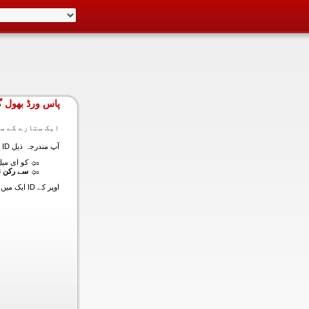
پاس ورڈ بھول گ
ایک ستارے کے سا
آپ مندرجہ ذیل ID ایک میں داخل ہونے کی طرف سے اس سیکشن میں آپ کے اکاؤنٹ کا پاس ورڈ حاصل کر سکتے ہیں:
کو ای میل (
سے رکن ن
اوپر کے ID ایک میں داخل ہونے کے لنک سیٹ کا پاس ورڈ آپ کے ساتھ ساتھ ای میل ALT ای میل بھیج دیں گے.