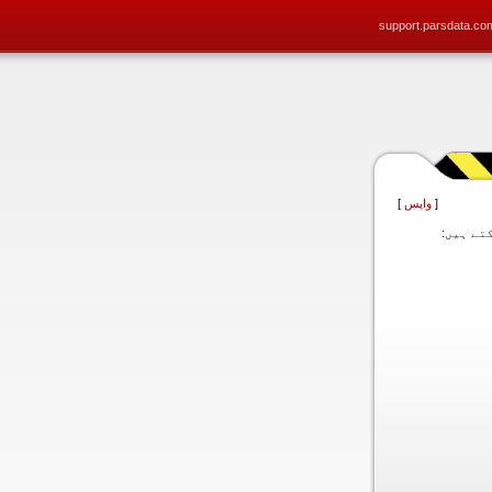
support.parsdata.co
[
واپس
]