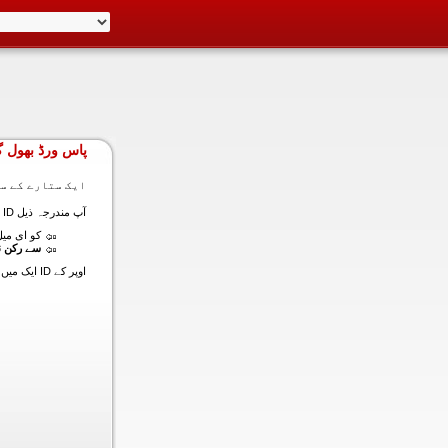
پاس ورڈ بھول گ
ایک ستارے کے سا
آپ مندرجہ ذیل ID ایک میں داخل ہونے کی طرف سے اس سیکشن میں آپ کے اکاؤنٹ کا پاس ورڈ حاصل کر سکتے ہیں:
کو ای میل (
سے رکن ن
اوپر کے ID ایک میں داخل ہونے کے لنک سیٹ کا پاس ورڈ آپ کے ساتھ ساتھ ای میل ALT ای میل بھیج دیں گے.