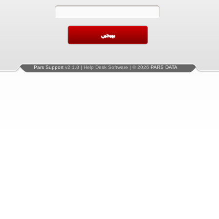
Pars Support
v2.1.8 | Help Desk Software | © 2026
PARS DATA