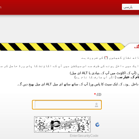
m
ئے
تھ نشان کھیتوں (
*
) کی ضرورت ہے.
آپ کے اکاؤنٹ میں آپ کے بنیادی یا ALT ای میل)
ام کے عتبار سے
(اگر آپ صارف کا نام ہے)
*
ID:
EnterSecurityCode