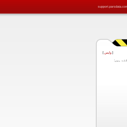
support.parsdata.co
[
واپس
]