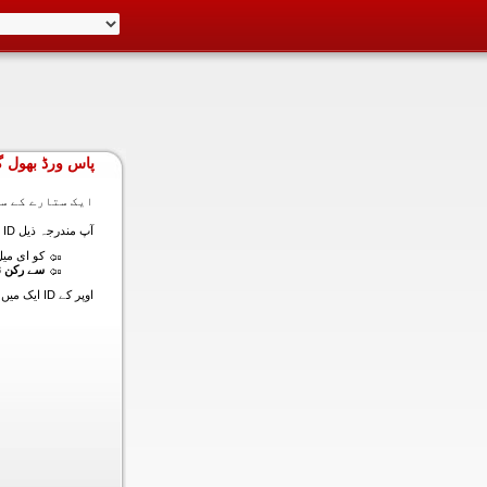
پاس ورڈ بھول گ
ایک ستارے کے سا
آپ مندرجہ ذیل ID ایک میں داخل ہونے کی طرف سے اس سیکشن میں آپ کے اکاؤنٹ کا پاس ورڈ حاصل کر سکتے ہیں:
کو ای میل (
سے رکن ن
اوپر کے ID ایک میں داخل ہونے کے لنک سیٹ کا پاس ورڈ آپ کے ساتھ ساتھ ای میل ALT ای میل بھیج دیں گے.