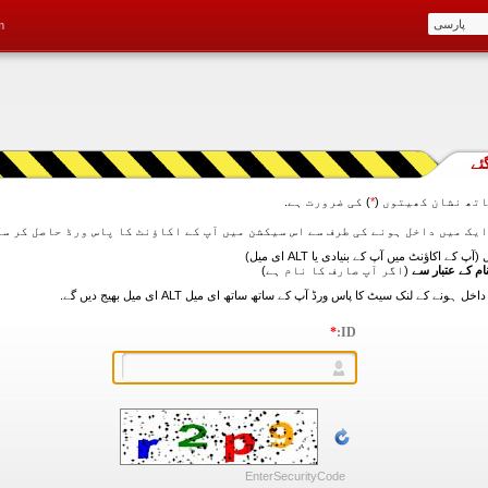
m
ئے
تھ نشان کھیتوں (
*
) کی ضرورت ہے.
آپ کے اکاؤنٹ میں آپ کے بنیادی یا ALT ای میل)
ام کے عتبار سے
(اگر آپ صارف کا نام ہے)
*
ID:
EnterSecurityCode