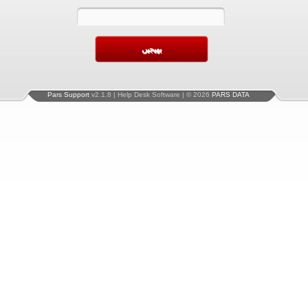
Pars Support
v2.1.8 | Help Desk Software | © 2026
PARS DATA