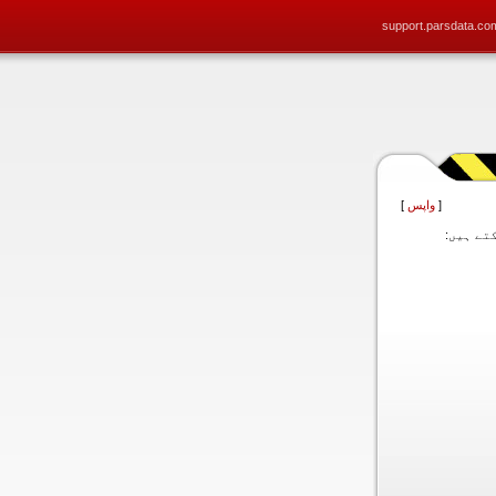
support.parsdata.co
[
واپس
]