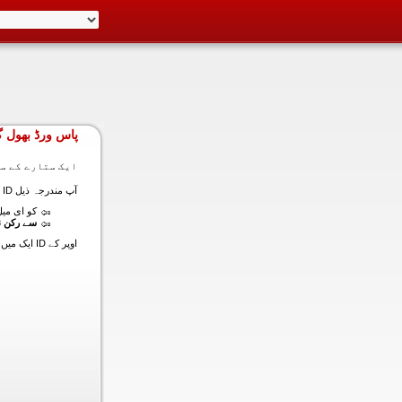
پاس ورڈ بھول گ
ایک ستارے کے سا
آپ مندرجہ ذیل ID ایک میں داخل ہونے کی طرف سے اس سیکشن میں آپ کے اکاؤنٹ کا پاس ورڈ حاصل کر سکتے ہیں:
کو ای میل (
سے رکن ن
اوپر کے ID ایک میں داخل ہونے کے لنک سیٹ کا پاس ورڈ آپ کے ساتھ ساتھ ای میل ALT ای میل بھیج دیں گے.