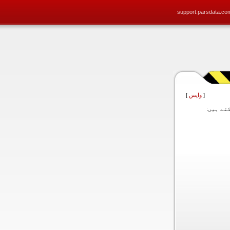
support.parsdata.co
[
واپس
]