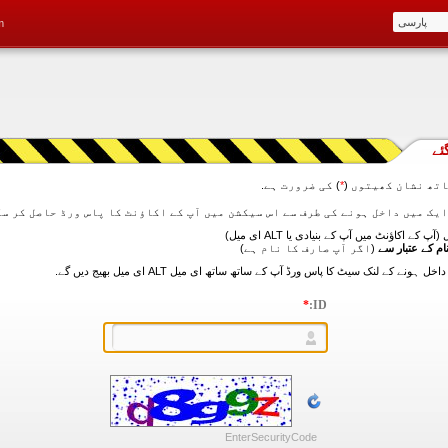
m
ئے
تھ نشان کھیتوں (
*
) کی ضرورت ہے.
آپ کے اکاؤنٹ میں آپ کے بنیادی یا ALT ای میل)
ام کے عتبار سے
(اگر آپ صارف کا نام ہے)
*
ID:
EnterSecurityCode