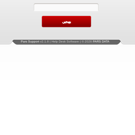
Pars Support
v2.1.8 | Help Desk Software | © 2026
PARS DATA