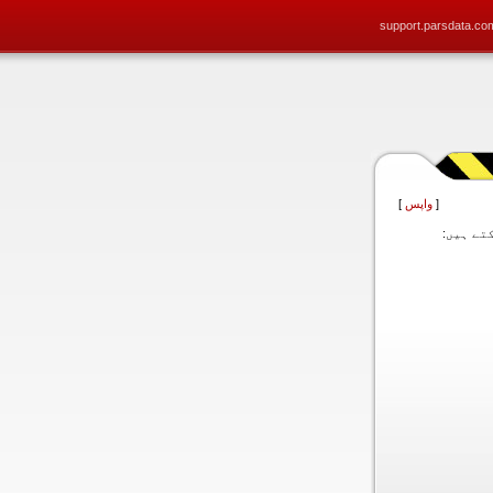
support.parsdata.co
[
واپس
]