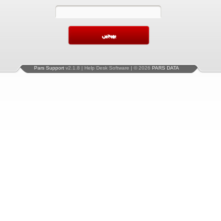
Pars Support
v2.1.8 | Help Desk Software | © 2026
PARS DATA