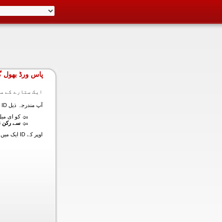
پاس ورڈ بھول گ
ایک ستارے کے سا
آپ مندرجہ ذیل ID ایک میں داخل ہونے کی طرف سے اس سیکشن میں آپ کے اکاؤنٹ کا پاس ورڈ حاصل کر سکتے ہیں:
کو ای میل (
سے رکن ن
اوپر کے ID ایک میں داخل ہونے کے لنک سیٹ کا پاس ورڈ آپ کے ساتھ ساتھ ای میل ALT ای میل بھیج دیں گے.