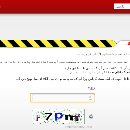
m
ئے
تھ نشان کھیتوں (
*
) کی ضرورت ہے.
آپ کے اکاؤنٹ میں آپ کے بنیادی یا ALT ای میل)
ام کے عتبار سے
(اگر آپ صارف کا نام ہے)
*
ID:
EnterSecurityCode