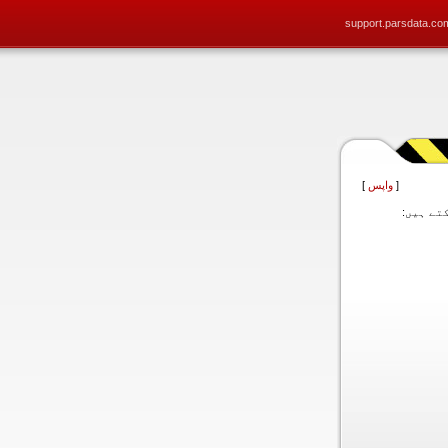
support.parsdata.co
[
واپس
]