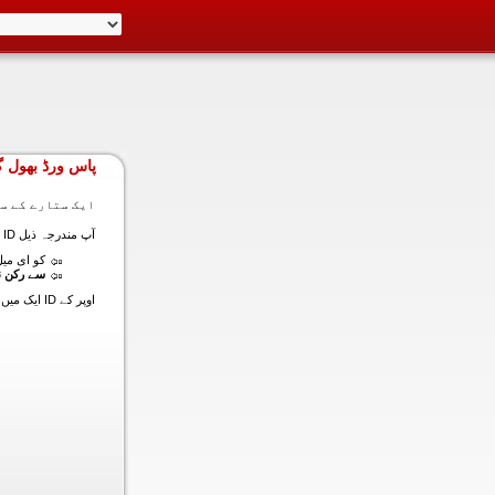
پاس ورڈ بھول گ
ایک ستارے کے سا
آپ مندرجہ ذیل ID ایک میں داخل ہونے کی طرف سے اس سیکشن میں آپ کے اکاؤنٹ کا پاس ورڈ حاصل کر سکتے ہیں:
کو ای میل (
سے رکن ن
اوپر کے ID ایک میں داخل ہونے کے لنک سیٹ کا پاس ورڈ آپ کے ساتھ ساتھ ای میل ALT ای میل بھیج دیں گے.