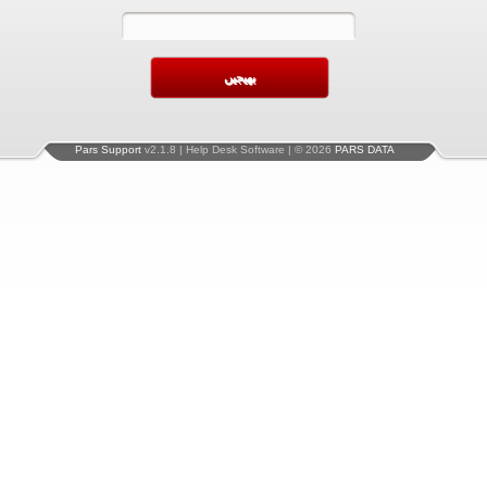
Pars Support
v2.1.8 | Help Desk Software | © 2026
PARS DATA