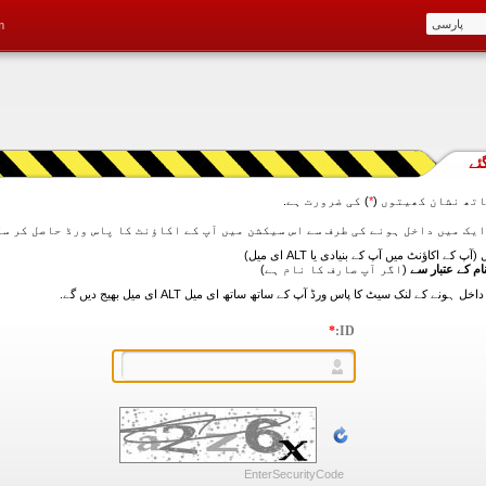
m
ئے
تھ نشان کھیتوں (
*
) کی ضرورت ہے.
آپ کے اکاؤنٹ میں آپ کے بنیادی یا ALT ای میل)
ام کے عتبار سے
(اگر آپ صارف کا نام ہے)
*
ID:
EnterSecurityCode