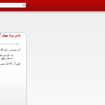
پاس ورڈ بھول گ
ایک ستارے کے سا
آپ مندرجہ ذیل ID ایک میں داخل ہونے کی طرف سے اس سیکشن میں آپ کے اکاؤنٹ کا پاس ورڈ حاصل کر سکتے ہیں:
کو ای میل (
سے رکن ن
اوپر کے ID ایک میں داخل ہونے کے لنک سیٹ کا پاس ورڈ آپ کے ساتھ ساتھ ای میل ALT ای میل بھیج دیں گے.