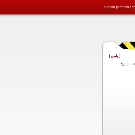
support.parsdata.co
[
واپس
]