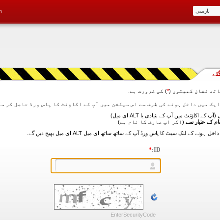
m
ئے
تھ نشان کھیتوں (
*
) کی ضرورت ہے.
آپ کے اکاؤنٹ میں آپ کے بنیادی یا ALT ای میل)
ام کے عتبار سے
(اگر آپ صارف کا نام ہے)
*
ID:
EnterSecurityCode