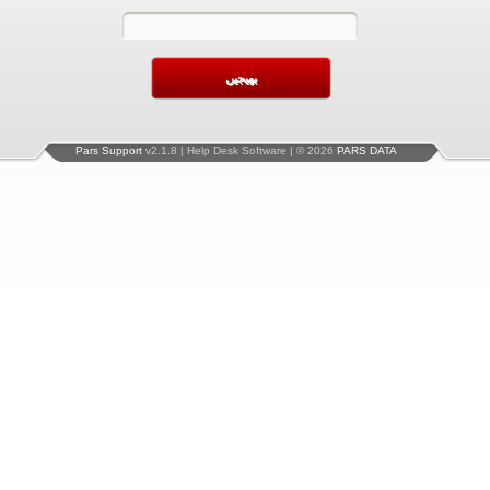
Pars Support
v2.1.8 | Help Desk Software | © 2026
PARS DATA