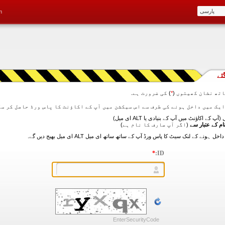
m
ئے
تھ نشان کھیتوں (
*
) کی ضرورت ہے.
آپ کے اکاؤنٹ میں آپ کے بنیادی یا ALT ای میل)
ام کے عتبار سے
(اگر آپ صارف کا نام ہے)
*
ID:
EnterSecurityCode