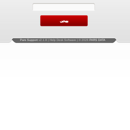
Pars Support
v2.1.8 | Help Desk Software | © 2026
PARS DATA