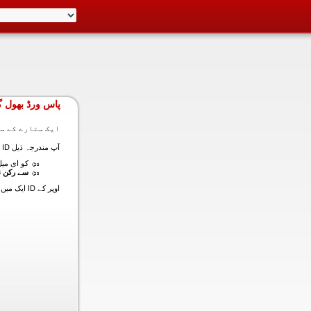
پاس ورڈ بھول گ
ایک ستارے کے سا
آپ مندرجہ ذیل ID ایک میں داخل ہونے کی طرف سے اس سیکشن میں آپ کے اکاؤنٹ کا پاس ورڈ حاصل کر سکتے ہیں:
کو ای میل (
سے رکن ن
اوپر کے ID ایک میں داخل ہونے کے لنک سیٹ کا پاس ورڈ آپ کے ساتھ ساتھ ای میل ALT ای میل بھیج دیں گے.