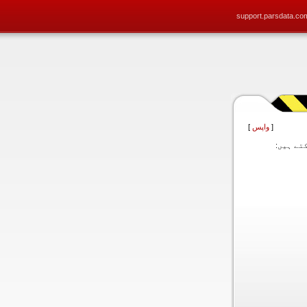
support.parsdata.co
[
واپس
]