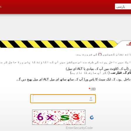
m
ئے
تھ نشان کھیتوں (
*
) کی ضرورت ہے.
آپ کے اکاؤنٹ میں آپ کے بنیادی یا ALT ای میل)
ام کے عتبار سے
(اگر آپ صارف کا نام ہے)
*
ID:
EnterSecurityCode