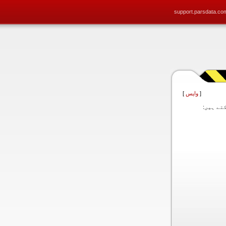
support.parsdata.co
[
واپس
]