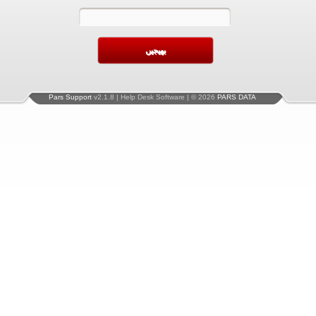
Pars Support
v2.1.8 | Help Desk Software | © 2026
PARS DATA