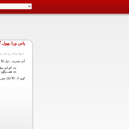
پاس ورڈ بھول گ
ایک ستارے کے سا
آپ مندرجہ ذیل ID ایک میں داخل ہونے کی طرف سے اس سیکشن میں آپ کے اکاؤنٹ کا پاس ورڈ حاصل کر سکتے ہیں:
کو ای میل (
سے رکن ن
اوپر کے ID ایک میں داخل ہونے کے لنک سیٹ کا پاس ورڈ آپ کے ساتھ ساتھ ای میل ALT ای میل بھیج دیں گے.