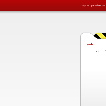
support.parsdata.co
[
واپس
]