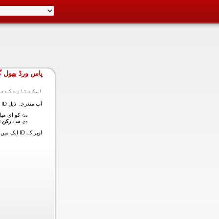
پاس ورڈ بھول گ
ایک ستارے کے سا
آپ مندرجہ ذیل ID ایک میں داخل ہونے کی طرف سے اس سیکشن میں آپ کے اکاؤنٹ کا پاس ورڈ حاصل کر سکتے ہیں:
کو ای میل (
سے رکن ن
اوپر کے ID ایک میں داخل ہونے کے لنک سیٹ کا پاس ورڈ آپ کے ساتھ ساتھ ای میل ALT ای میل بھیج دیں گے.