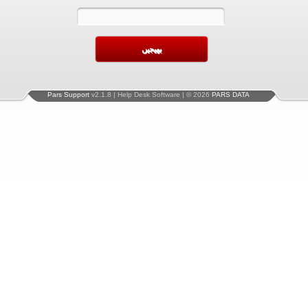
Pars Support
v2.1.8 | Help Desk Software | © 2026
PARS DATA