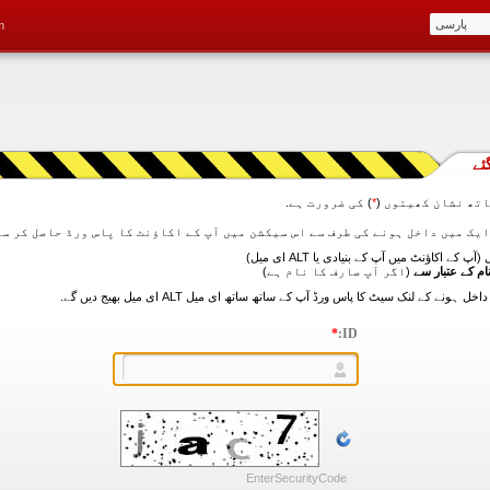
m
ئے
تھ نشان کھیتوں (
*
) کی ضرورت ہے.
آپ کے اکاؤنٹ میں آپ کے بنیادی یا ALT ای میل)
ام کے عتبار سے
(اگر آپ صارف کا نام ہے)
*
ID:
EnterSecurityCode