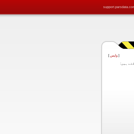
support.parsdata.co
[
واپس
]