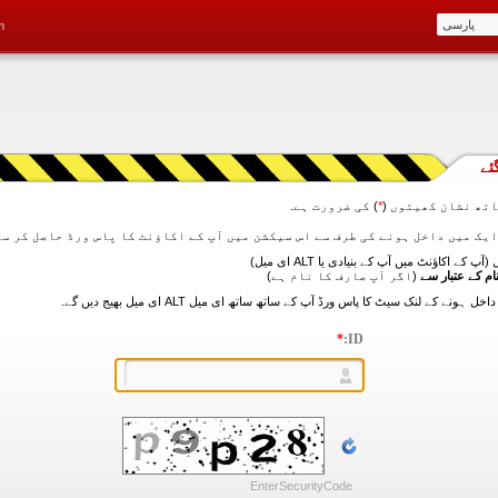
m
ئے
تھ نشان کھیتوں (
*
) کی ضرورت ہے.
آپ کے اکاؤنٹ میں آپ کے بنیادی یا ALT ای میل)
ام کے عتبار سے
(اگر آپ صارف کا نام ہے)
*
ID:
EnterSecurityCode