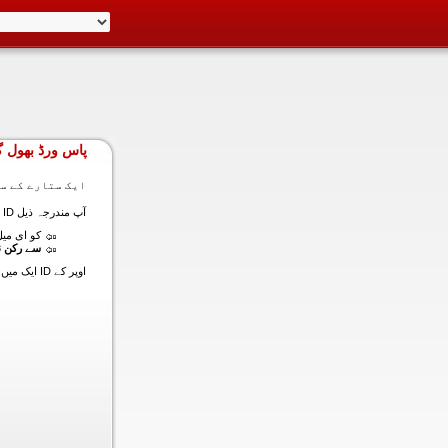
پاس ورڈ بھول گ
ایک ستارے کے سا
آپ مندرجہ ذیل ID ایک میں داخل ہونے کی طرف سے اس سیکشن میں آپ کے اکاؤنٹ کا پاس ورڈ حاصل کر سکتے ہیں:
کو ای میل (
سے رکن ن
اوپر کے ID ایک میں داخل ہونے کے لنک سیٹ کا پاس ورڈ آپ کے ساتھ ساتھ ای میل ALT ای میل بھیج دیں گے.