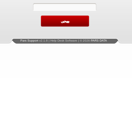
Pars Support
v2.1.8 | Help Desk Software | © 2026
PARS DATA