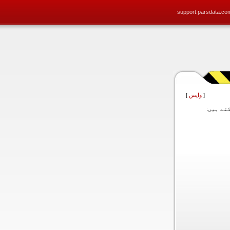
support.parsdata.co
[
واپس
]