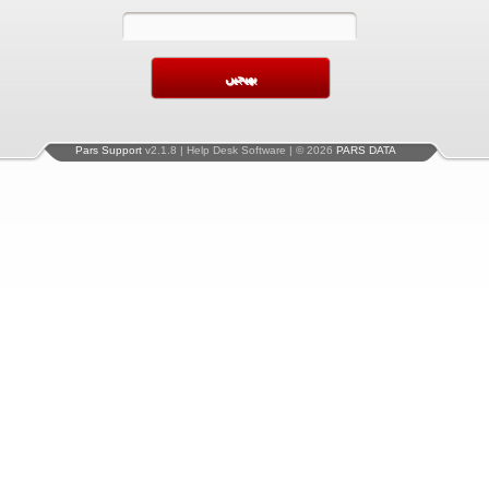
Pars Support
v2.1.8 | Help Desk Software | © 2026
PARS DATA