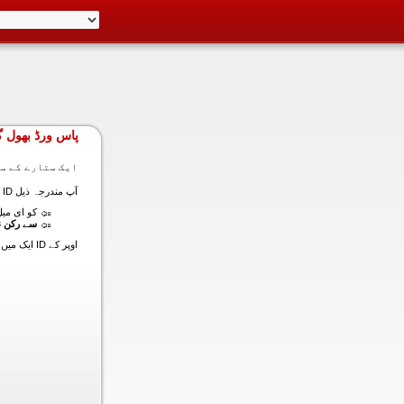
پاس ورڈ بھول گ
ایک ستارے کے سا
آپ مندرجہ ذیل ID ایک میں داخل ہونے کی طرف سے اس سیکشن میں آپ کے اکاؤنٹ کا پاس ورڈ حاصل کر سکتے ہیں:
کو ای میل (
سے رکن ن
اوپر کے ID ایک میں داخل ہونے کے لنک سیٹ کا پاس ورڈ آپ کے ساتھ ساتھ ای میل ALT ای میل بھیج دیں گے.