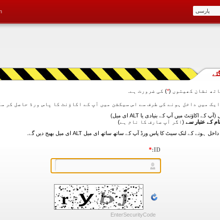
m
ئے
تھ نشان کھیتوں (
*
) کی ضرورت ہے.
آپ کے اکاؤنٹ میں آپ کے بنیادی یا ALT ای میل)
ام کے عتبار سے
(اگر آپ صارف کا نام ہے)
*
ID:
EnterSecurityCode