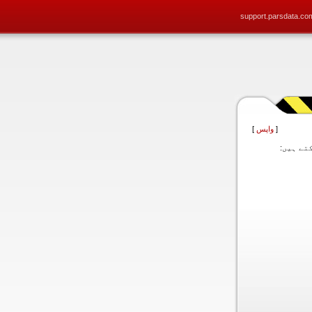
support.parsdata.co
[
واپس
]