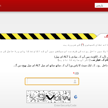
m
ئے
تھ نشان کھیتوں (
*
) کی ضرورت ہے.
آپ کے اکاؤنٹ میں آپ کے بنیادی یا ALT ای میل)
ام کے عتبار سے
(اگر آپ صارف کا نام ہے)
*
ID:
EnterSecurityCode