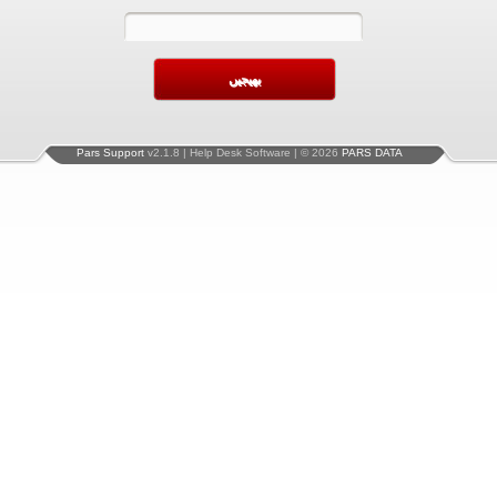
Pars Support
v2.1.8 | Help Desk Software | © 2026
PARS DATA