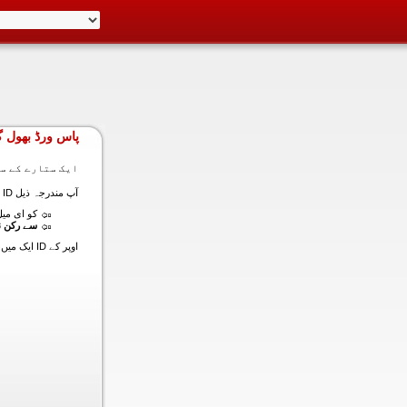
پاس ورڈ بھول گ
ایک ستارے کے سا
آپ مندرجہ ذیل ID ایک میں داخل ہونے کی طرف سے اس سیکشن میں آپ کے اکاؤنٹ کا پاس ورڈ حاصل کر سکتے ہیں:
کو ای میل (
سے رکن ن
اوپر کے ID ایک میں داخل ہونے کے لنک سیٹ کا پاس ورڈ آپ کے ساتھ ساتھ ای میل ALT ای میل بھیج دیں گے.