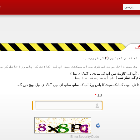
m
ئے
تھ نشان کھیتوں (
*
) کی ضرورت ہے.
آپ کے اکاؤنٹ میں آپ کے بنیادی یا ALT ای میل)
ام کے عتبار سے
(اگر آپ صارف کا نام ہے)
*
ID:
EnterSecurityCode