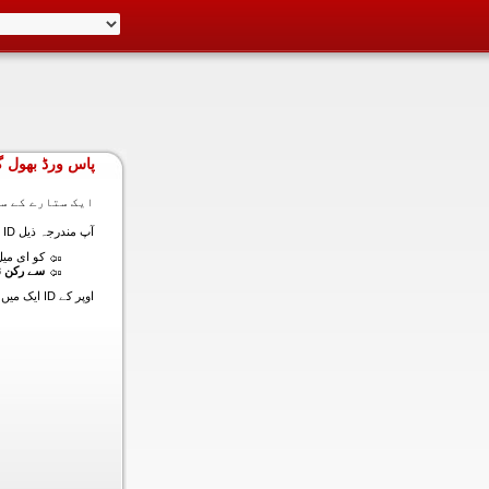
پاس ورڈ بھول گ
ایک ستارے کے سا
آپ مندرجہ ذیل ID ایک میں داخل ہونے کی طرف سے اس سیکشن میں آپ کے اکاؤنٹ کا پاس ورڈ حاصل کر سکتے ہیں:
کو ای میل (
سے رکن ن
اوپر کے ID ایک میں داخل ہونے کے لنک سیٹ کا پاس ورڈ آپ کے ساتھ ساتھ ای میل ALT ای میل بھیج دیں گے.