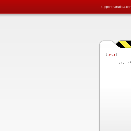
support.parsdata.co
[
واپس
]