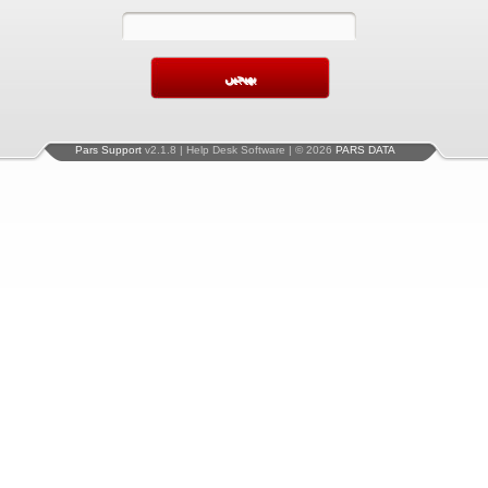
Pars Support
v2.1.8 | Help Desk Software | © 2026
PARS DATA