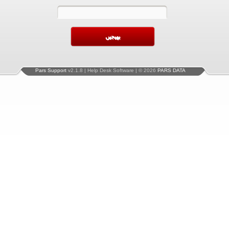
Pars Support
v2.1.8 | Help Desk Software | © 2026
PARS DATA