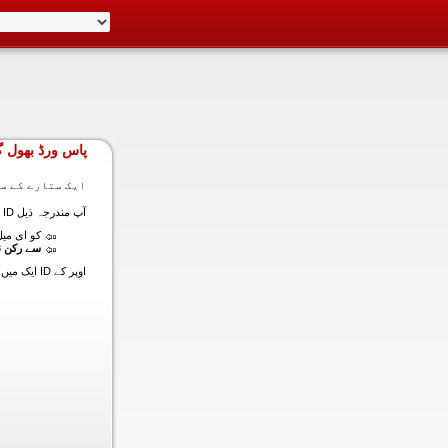
پاس ورڈ بھول گ
ایک ستارے کے سا
آپ مندرجہ ذیل ID ایک میں داخل ہونے کی طرف سے اس سیکشن میں آپ کے اکاؤنٹ کا پاس ورڈ حاصل کر سکتے ہیں:
کو ای میل (
سے رکن ن
اوپر کے ID ایک میں داخل ہونے کے لنک سیٹ کا پاس ورڈ آپ کے ساتھ ساتھ ای میل ALT ای میل بھیج دیں گے.