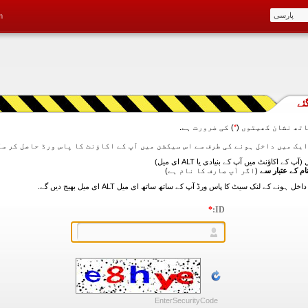
m
ئے
تھ نشان کھیتوں (
*
) کی ضرورت ہے.
آپ کے اکاؤنٹ میں آپ کے بنیادی یا ALT ای میل)
ام کے عتبار سے
(اگر آپ صارف کا نام ہے)
*
ID:
EnterSecurityCode