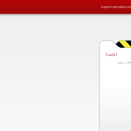
support.parsdata.co
[
واپس
]