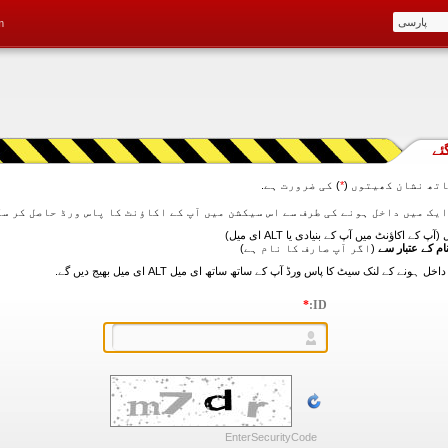
m
ئے
تھ نشان کھیتوں (
*
) کی ضرورت ہے.
آپ کے اکاؤنٹ میں آپ کے بنیادی یا ALT ای میل)
ام کے عتبار سے
(اگر آپ صارف کا نام ہے)
*
ID:
EnterSecurityCode