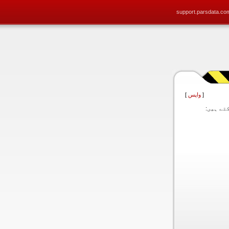
support.parsdata.co
[
واپس
]