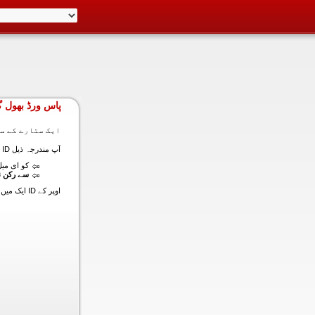
پاس ورڈ بھول گ
ایک ستارے کے سا
آپ مندرجہ ذیل ID ایک میں داخل ہونے کی طرف سے اس سیکشن میں آپ کے اکاؤنٹ کا پاس ورڈ حاصل کر سکتے ہیں:
کو ای میل (
سے رکن ن
اوپر کے ID ایک میں داخل ہونے کے لنک سیٹ کا پاس ورڈ آپ کے ساتھ ساتھ ای میل ALT ای میل بھیج دیں گے.