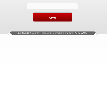
Pars Support
v2.1.8 | Help Desk Software | © 2026
PARS DATA