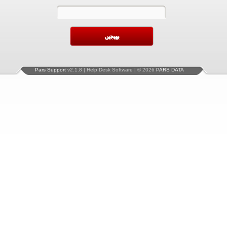
Pars Support
v2.1.8 | Help Desk Software | © 2026
PARS DATA