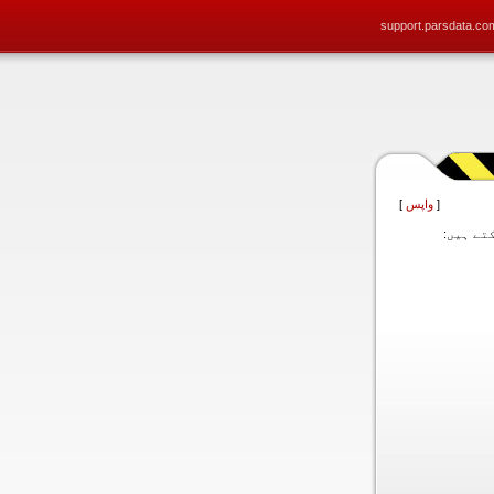
support.parsdata.co
[
واپس
]