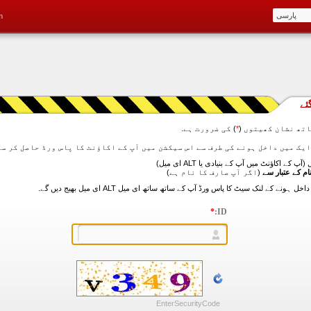
m
ئے
تھ نشان کھیتوں (
*
) کی ضرورت ہے.
آپ کے اکاؤنٹ میں آپ کے بنیادی یا ALT ای میل)
ام کے عتبار سے
(اگر آپ صارف کا نام ہے)
*
ID:
EnterSecurityCode