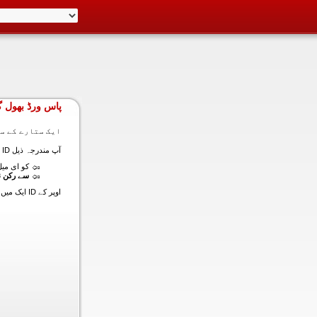
پاس ورڈ بھول گ
ایک ستارے کے سا
آپ مندرجہ ذیل ID ایک میں داخل ہونے کی طرف سے اس سیکشن میں آپ کے اکاؤنٹ کا پاس ورڈ حاصل کر سکتے ہیں:
کو ای میل (
سے رکن ن
اوپر کے ID ایک میں داخل ہونے کے لنک سیٹ کا پاس ورڈ آپ کے ساتھ ساتھ ای میل ALT ای میل بھیج دیں گے.