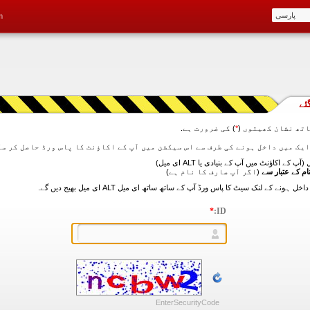
m
ئے
تھ نشان کھیتوں (
*
) کی ضرورت ہے.
آپ کے اکاؤنٹ میں آپ کے بنیادی یا ALT ای میل)
ام کے عتبار سے
(اگر آپ صارف کا نام ہے)
*
ID:
EnterSecurityCode