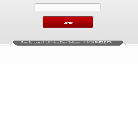
Pars Support
v2.1.8 | Help Desk Software | © 2026
PARS DATA