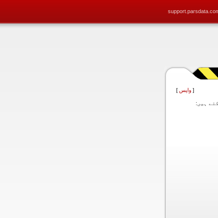
support.parsdata.co
[
واپس
]