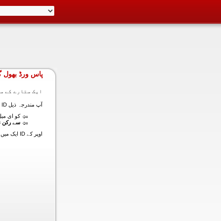
پاس ورڈ بھول گ
ایک ستارے کے سا
آپ مندرجہ ذیل ID ایک میں داخل ہونے کی طرف سے اس سیکشن میں آپ کے اکاؤنٹ کا پاس ورڈ حاصل کر سکتے ہیں:
کو ای میل (
سے رکن ن
اوپر کے ID ایک میں داخل ہونے کے لنک سیٹ کا پاس ورڈ آپ کے ساتھ ساتھ ای میل ALT ای میل بھیج دیں گے.