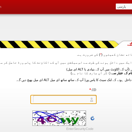
m
ئے
تھ نشان کھیتوں (
*
) کی ضرورت ہے.
آپ کے اکاؤنٹ میں آپ کے بنیادی یا ALT ای میل)
ام کے عتبار سے
(اگر آپ صارف کا نام ہے)
*
ID:
EnterSecurityCode