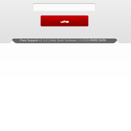
Pars Support
v2.1.8 | Help Desk Software | © 2026
PARS DATA