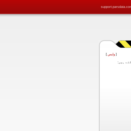
support.parsdata.co
[
واپس
]