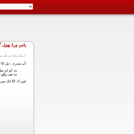
پاس ورڈ بھول گ
ایک ستارے کے سا
آپ مندرجہ ذیل ID ایک میں داخل ہونے کی طرف سے اس سیکشن میں آپ کے اکاؤنٹ کا پاس ورڈ حاصل کر سکتے ہیں:
کو ای میل (
سے رکن ن
اوپر کے ID ایک میں داخل ہونے کے لنک سیٹ کا پاس ورڈ آپ کے ساتھ ساتھ ای میل ALT ای میل بھیج دیں گے.