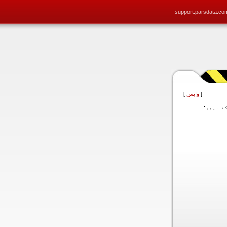
support.parsdata.co
[
واپس
]