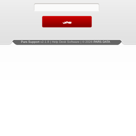
Pars Support
v2.1.8 | Help Desk Software | © 2026
PARS DATA