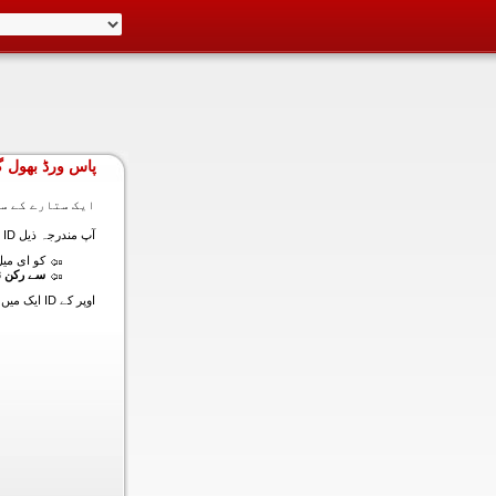
پاس ورڈ بھول گ
ایک ستارے کے سا
آپ مندرجہ ذیل ID ایک میں داخل ہونے کی طرف سے اس سیکشن میں آپ کے اکاؤنٹ کا پاس ورڈ حاصل کر سکتے ہیں:
کو ای میل (
سے رکن ن
اوپر کے ID ایک میں داخل ہونے کے لنک سیٹ کا پاس ورڈ آپ کے ساتھ ساتھ ای میل ALT ای میل بھیج دیں گے.