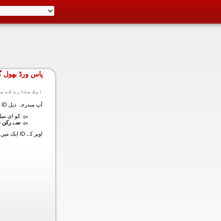
پاس ورڈ بھول گ
ایک ستارے کے سا
آپ مندرجہ ذیل ID ایک میں داخل ہونے کی طرف سے اس سیکشن میں آپ کے اکاؤنٹ کا پاس ورڈ حاصل کر سکتے ہیں:
کو ای میل (
سے رکن ن
اوپر کے ID ایک میں داخل ہونے کے لنک سیٹ کا پاس ورڈ آپ کے ساتھ ساتھ ای میل ALT ای میل بھیج دیں گے.