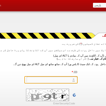
m
ئے
تھ نشان کھیتوں (
*
) کی ضرورت ہے.
آپ کے اکاؤنٹ میں آپ کے بنیادی یا ALT ای میل)
ام کے عتبار سے
(اگر آپ صارف کا نام ہے)
*
ID:
EnterSecurityCode