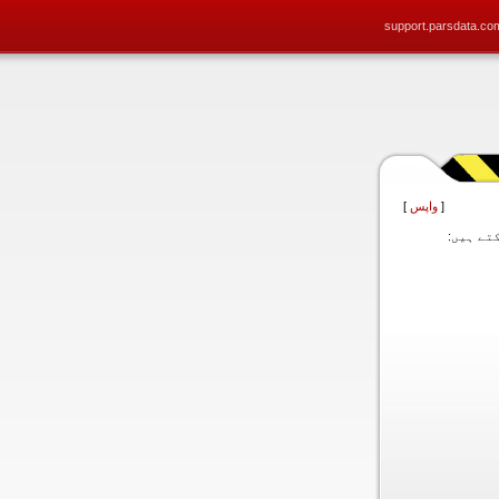
support.parsdata.co
[
واپس
]