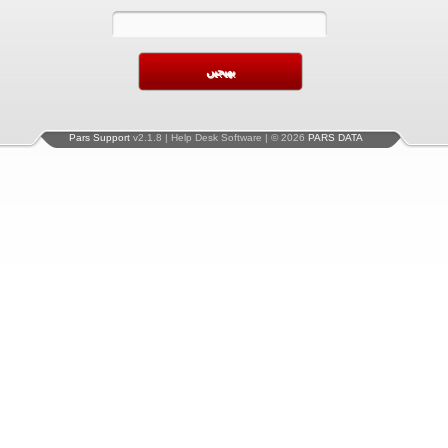
Pars Support
v2.1.8 | Help Desk Software | © 2026
PARS DATA