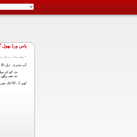
پاس ورڈ بھول گ
ایک ستارے کے سا
آپ مندرجہ ذیل ID ایک میں داخل ہونے کی طرف سے اس سیکشن میں آپ کے اکاؤنٹ کا پاس ورڈ حاصل کر سکتے ہیں:
کو ای میل (
سے رکن ن
اوپر کے ID ایک میں داخل ہونے کے لنک سیٹ کا پاس ورڈ آپ کے ساتھ ساتھ ای میل ALT ای میل بھیج دیں گے.