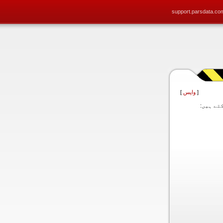
support.parsdata.co
[
واپس
]