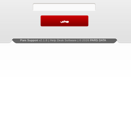
Pars Support
v2.1.8 | Help Desk Software | © 2026
PARS DATA