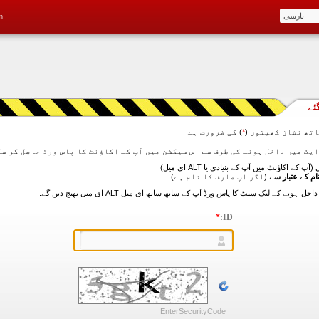
m
ئے
تھ نشان کھیتوں (
*
) کی ضرورت ہے.
آپ کے اکاؤنٹ میں آپ کے بنیادی یا ALT ای میل)
ام کے عتبار سے
(اگر آپ صارف کا نام ہے)
*
ID:
EnterSecurityCode