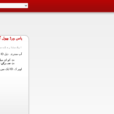
پاس ورڈ بھول گ
ایک ستارے کے سا
آپ مندرجہ ذیل ID ایک میں داخل ہونے کی طرف سے اس سیکشن میں آپ کے اکاؤنٹ کا پاس ورڈ حاصل کر سکتے ہیں:
کو ای میل (
سے رکن ن
اوپر کے ID ایک میں داخل ہونے کے لنک سیٹ کا پاس ورڈ آپ کے ساتھ ساتھ ای میل ALT ای میل بھیج دیں گے.