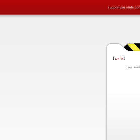
support.parsdata.co
[
واپس
]