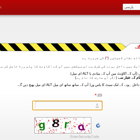
m
ئے
تھ نشان کھیتوں (
*
) کی ضرورت ہے.
آپ کے اکاؤنٹ میں آپ کے بنیادی یا ALT ای میل)
ام کے عتبار سے
(اگر آپ صارف کا نام ہے)
*
ID:
EnterSecurityCode