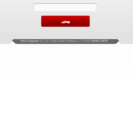
Pars Support
v2.1.8 | Help Desk Software | © 2026
PARS DATA