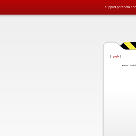
support.parsdata.co
[
واپس
]