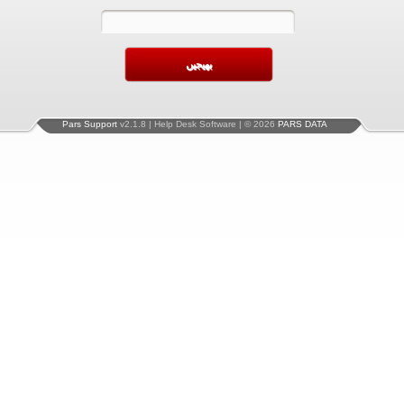
Pars Support
v2.1.8 | Help Desk Software | © 2026
PARS DATA