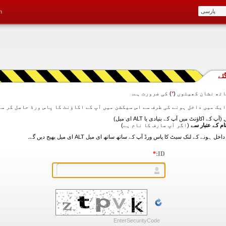
m
ئے
تھ نشان کھیتوں (
*
) کی ضرورت ہے.
آپ کے اکاؤنٹ میں آپ کے بنیادی یا ALT ای میل)
ام کے عتبار سے
(اگر آپ صارف کا نام ہے)
*
ID:
EnterSecurityCode