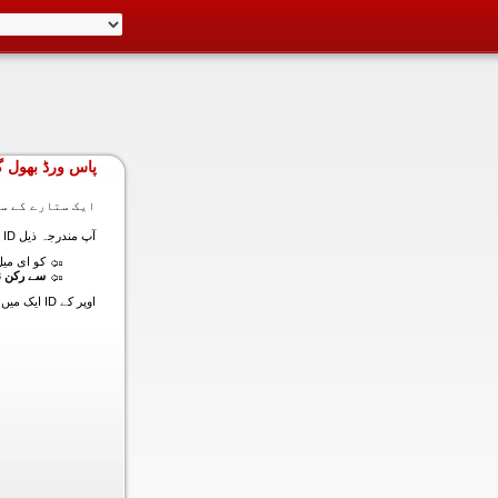
پاس ورڈ بھول گ
ایک ستارے کے سا
آپ مندرجہ ذیل ID ایک میں داخل ہونے کی طرف سے اس سیکشن میں آپ کے اکاؤنٹ کا پاس ورڈ حاصل کر سکتے ہیں:
کو ای میل (
سے رکن ن
اوپر کے ID ایک میں داخل ہونے کے لنک سیٹ کا پاس ورڈ آپ کے ساتھ ساتھ ای میل ALT ای میل بھیج دیں گے.