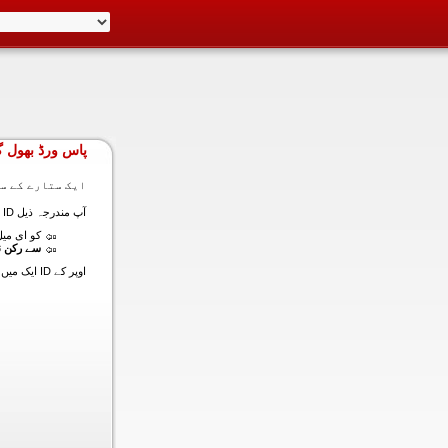
پاس ورڈ بھول گ
ایک ستارے کے سا
آپ مندرجہ ذیل ID ایک میں داخل ہونے کی طرف سے اس سیکشن میں آپ کے اکاؤنٹ کا پاس ورڈ حاصل کر سکتے ہیں:
کو ای میل (
سے رکن ن
اوپر کے ID ایک میں داخل ہونے کے لنک سیٹ کا پاس ورڈ آپ کے ساتھ ساتھ ای میل ALT ای میل بھیج دیں گے.