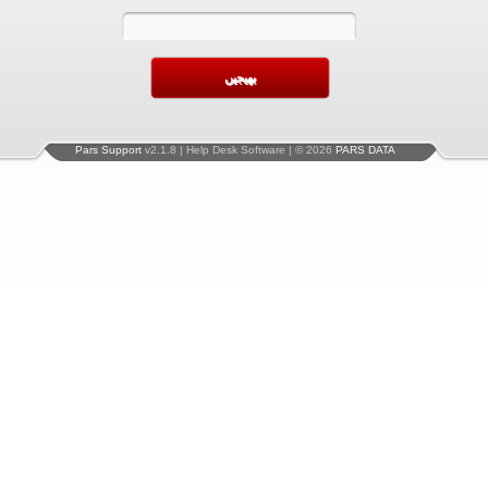
Pars Support
v2.1.8 | Help Desk Software | © 2026
PARS DATA