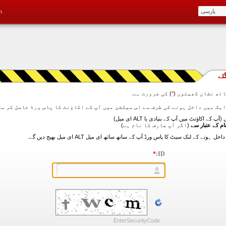
m
ئے
تھ نشان کھیتوں (
*
) کی ضرورت ہے.
آپ کے اکاؤنٹ میں آپ کے بنیادی یا ALT ای میل)
ام کے عتبار سے
(اگر آپ صارف کا نام ہے)
*
ID:
EnterSecurityCode