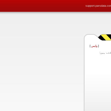
support.parsdata.co
[
واپس
]