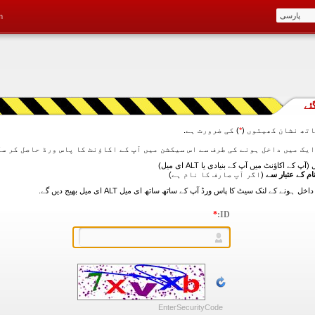
m
ئے
تھ نشان کھیتوں (
*
) کی ضرورت ہے.
آپ کے اکاؤنٹ میں آپ کے بنیادی یا ALT ای میل)
ام کے عتبار سے
(اگر آپ صارف کا نام ہے)
*
ID:
EnterSecurityCode