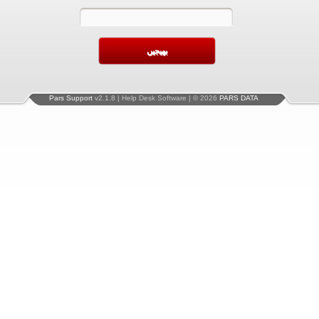
Pars Support
v2.1.8 | Help Desk Software | © 2026
PARS DATA