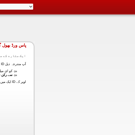
پاس ورڈ بھول گ
ایک ستارے کے سا
آپ مندرجہ ذیل ID ایک میں داخل ہونے کی طرف سے اس سیکشن میں آپ کے اکاؤنٹ کا پاس ورڈ حاصل کر سکتے ہیں:
کو ای میل (
سے رکن ن
اوپر کے ID ایک میں داخل ہونے کے لنک سیٹ کا پاس ورڈ آپ کے ساتھ ساتھ ای میل ALT ای میل بھیج دیں گے.