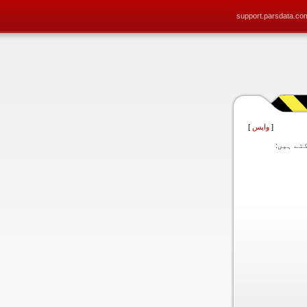
support.parsdata.co
[
واپس
]